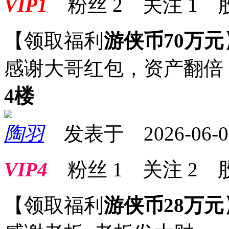
VIP1
粉丝
2
关注
1
【领取福利
游侠币70万元
感谢大哥红包，资产翻倍
4楼
陶羽
发表于 2026-06-05 
VIP4
粉丝
1
关注
2
【领取福利
游侠币28万元