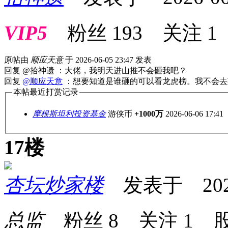
VIP5
粉丝
193
关注
1
原帖由
顺应天意
于 2026-06-05 23:47 发表
回复 @拾神遗 ：大佬，我明天进山推不会砸我吧？
回复
@顺应天意
：想要知道是谁砸的可以看龙虎榜。我不会去
本帖最近打赏记录
摩根斯坦利投资基金
游侠币
+1000万
2026-06-06 17:41
17楼
杏坛炒家楼
发表于 2026-0
总监
粉丝
8
关注
1
股