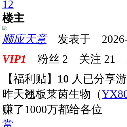
1
2
楼主
顺应天意
发表于 2026-06
VIP1
粉丝
2
关注
21
【福利贴】
10
人已分享
昨天翘板莱茵生物
（
YX80
赚了1000万都给各位
赏