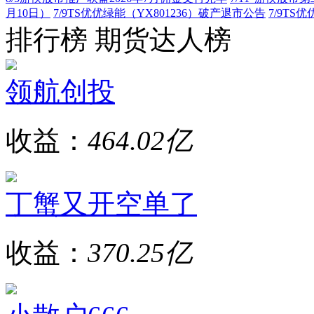
月10日）
7/9
TS优优绿能（YX801236）破产退市公告
7/9
TS优
排行榜
期货达人榜
领航创投
收益：
464.02亿
丁蟹又开空单了
收益：
370.25亿