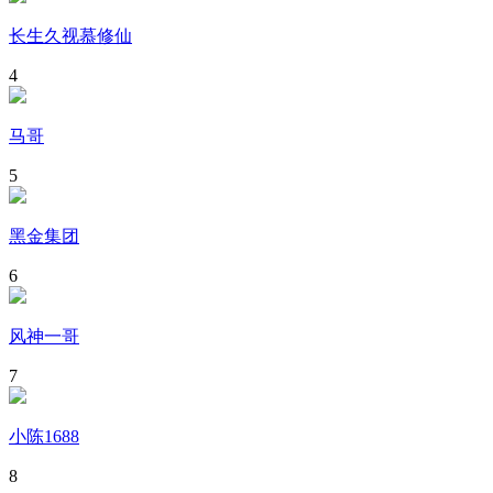
长生久视慕修仙
4
马哥
5
黑金集团
6
风神一哥
7
小陈1688
8