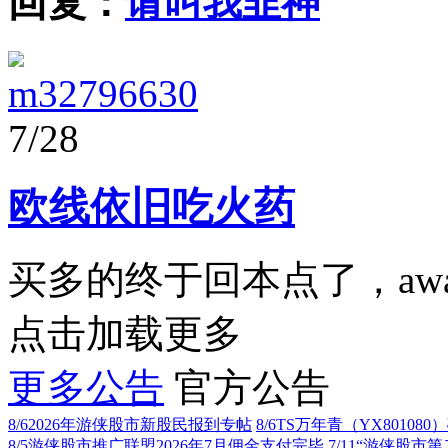
回复：
请叫我韭神
m32796630
7/28
欧线依旧吃火药
买多的终于回本点了，aw
点击加载更多
更多公告
官方公告
8/6
2026年游侠股市新股民报到专帖
8/6
TS万年青（YX80108
8/5
游侠股市推广联盟2026年7月佣金支付完毕
7/11
“游侠股市第