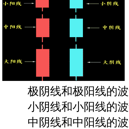
极阴线和极阳线的波动范
小阴线和小阳线的波动范围
中阴线和中阳线的波动范围