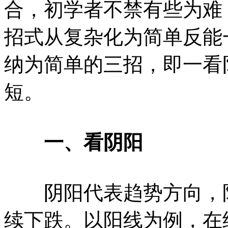
合，初学者不禁有些为难
招式从复杂化为简单反能
纳为简单的三招，即一看
短。
一、看阴阳
阴阳代表趋势方向，阳
续下跌。以阳线为例，在