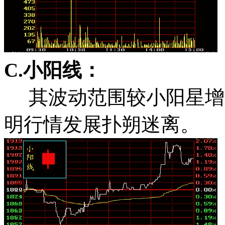
C.小阳线：
其波动范围较小阳星增
明行情发展扑朔迷离。