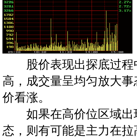
股价表现出探底过程中
高，成交量呈均匀放大事
价看涨。
如果在高价位区域出现
态，则有可能是主力在拉