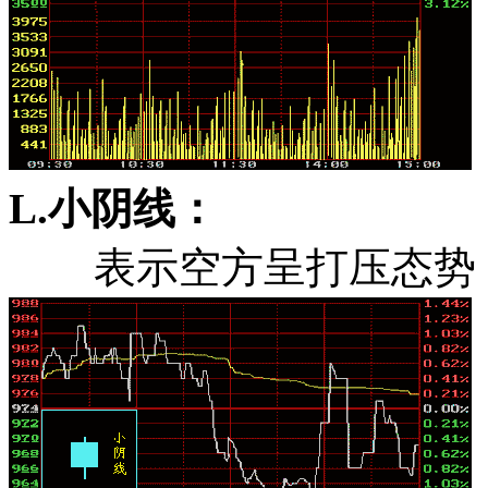
L.小阴线：
表示空方呈打压态势，