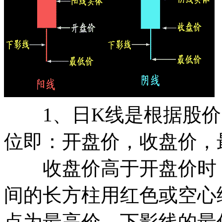
1、日K线是根据股价
位即：开盘价，收盘价，
收盘价高于开盘价时，
间的长方柱用红色或空心
点为最高价，下影线的最