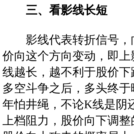
三、看影线长短
影线代表转折信号，向
价向这个方向变动，即上
线越长，越不利于股价下
多空斗争之后，多头终于
年怕井绳，不论K线是阴
上档阻力，股价向下调整