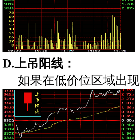
D.上吊阳线：
如果在低价位区域出现