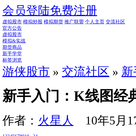
会员登陆
免费注册
虚拟股市
模拟炒股
模拟期货
推广联盟
个人主页
交流社区
官方公告
虚拟股市
模拟&实战
期货商品
新手学堂
标签浏览
游侠股市
»
交流社区
»
新
新手入门：K线图经
作者：
火星人
10年5月17