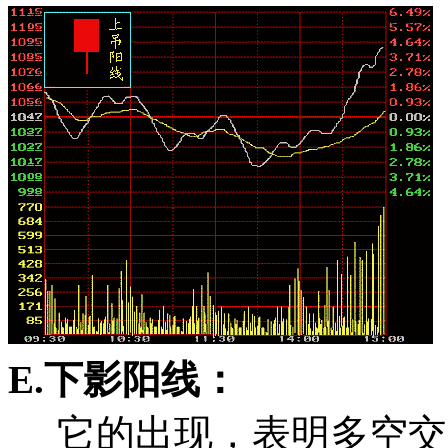
E.下影阳线：
它的出现，表明多空交