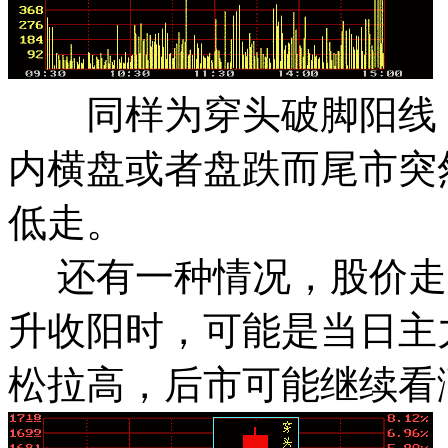
同样为穿头破脚阳线，
内横盘或者盘跌而尾市突
低走。
还有一种情况，股价走
升收阳时，可能是当日主
松拉高，后市可能继续看