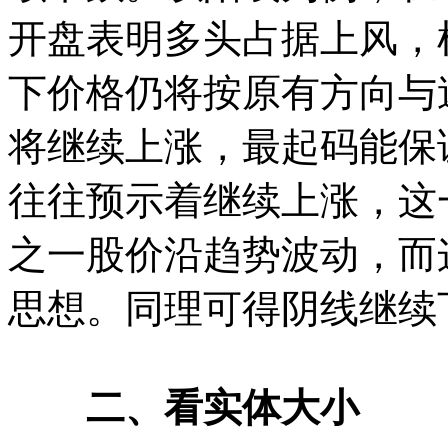
开盘表明多头占据上风，
下价格仍将按原有方向与
将继续上涨，最起码能保
往往预示着继续上涨，这
之一股价沿趋势波动，而
思想。同理可得阴线继续
二、看实体大小