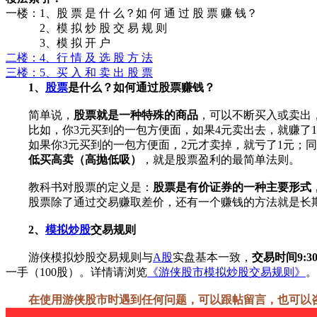
一楼：1、股 票 是 什 么？如 何 通 过 股 票 赚 钱？
2、模 拟 炒 股 交 易 规 则
3、模 拟 开 户
二楼：4、行 情 及 选 股 方 法
三楼：5、买 入 和 卖 出 股 票
1、
股票
是什么？如何通过股票赚钱？
简单说，
股票就是一种特殊的商品
，可以不断买入或卖出
比如，你3元买到的一包方便面，如果4元卖出去，就赚了1元
如果你3元买到的一包方便面，2元才卖掉，就亏了1元；同样
低买高卖（高抛低吸）
，就是股票盈利的最简单法则。
教科书对股票的定义是：
股票是有价证券的一种主要形式
股票除了通过交易赚取差价，还有一个赚钱的方法就是长期
2、
模拟炒股
交易规则
游侠模拟炒股交易规则与
A股
实盘基本一致，
交易时间9:30
一手（100股）。详情请浏览
《
游侠股市模拟炒股交易规则
》
。
在使用游侠股市时遇到任何问题，可以跟帖留言，也可以咨询客服，客服