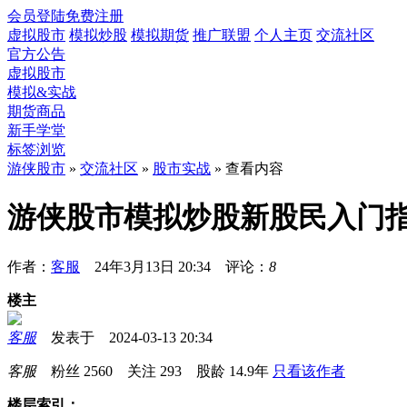
会员登陆
免费注册
虚拟股市
模拟炒股
模拟期货
推广联盟
个人主页
交流社区
官方公告
虚拟股市
模拟&实战
期货商品
新手学堂
标签浏览
游侠股市
»
交流社区
»
股市实战
» 查看内容
游侠股市模拟炒股新股民入门指南
作者：
客服
24年3月13日 20:34 评论：
8
楼主
客服
发表于 2024-03-13 20:34
客服
粉丝
2560
关注
293
股龄
14.9年
只看该作者
楼层索引：