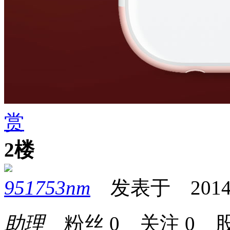
赏
2楼
951753nm
发表于 2014-03
助理
粉丝
0
关注
0
股