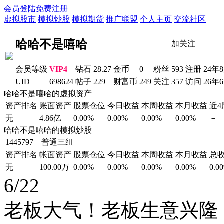
会员登陆
免费注册
虚拟股市
模拟炒股
模拟期货
推广联盟
个人主页
交流社区
哈哈不是嘻哈
加关注
会员等级
VIP4
钻石
28.27
金币
0
粉丝
593
注册
24年
UID
698624
帖子
229
财富币
249
关注
357
访问
26年
哈哈不是嘻哈的虚拟资产
资产排名
账面资产
股票仓位
今日收益
本周收益
本月收益
近
无
4.86亿
0.00%
0.00%
0.00%
0.00%
－
哈哈不是嘻哈的模拟炒股
1445797 普通三组
资产排名
帐面资产
股票仓位
今日收益
本周收益
本月收益
总
无
100.00万
0.00%
0.00%
0.00%
0.00%
0.0
6/22
老板大气！老板生意兴隆