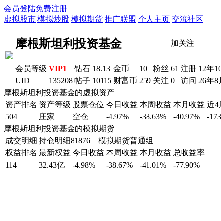
会员登陆
免费注册
虚拟股市
模拟炒股
模拟期货
推广联盟
个人主页
交流社区
摩根斯坦利投资基金
加关注
会员等级
VIP1
钻石
18.13
金币
10
粉丝
61
注册
12年1
UID
135208
帖子
10115
财富币
259
关注
0
访问
26年8
摩根斯坦利投资基金的虚拟资产
资产排名
资产等级
股票仓位
今日收益
本周收益
本月收益
近
504
庄家
空仓
-4.97%
-38.63%
-40.97%
-17
摩根斯坦利投资基金的模拟期货
成交明细
持仓明细
81876 模拟期货普通组
权益排名
最新权益
今日收益
本周收益
本月收益
总收益率
114
32.43亿
-4.98%
-38.67%
-41.01%
-77.90%