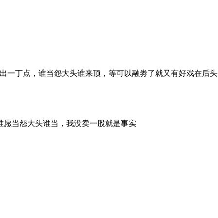
，谁当怨大头谁来顶，等可以融劵了就又有好戏在后头[ 本帖最后由 晚上2
谁愿当怨大头谁当，我没卖一股就是事实