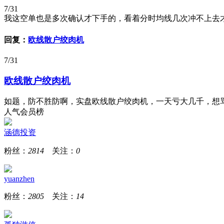
7/31
我这空单也是多次确认才下手的，看着分时均线几次冲不上去
回复：
欧线散户绞肉机
7/31
欧线散户绞肉机
如题，防不胜防啊，实盘欧线散户绞肉机，一天亏大几千，想
人气会员榜
涵德投资
粉丝：
2814
关注：
0
yuanzhen
粉丝：
2805
关注：
14