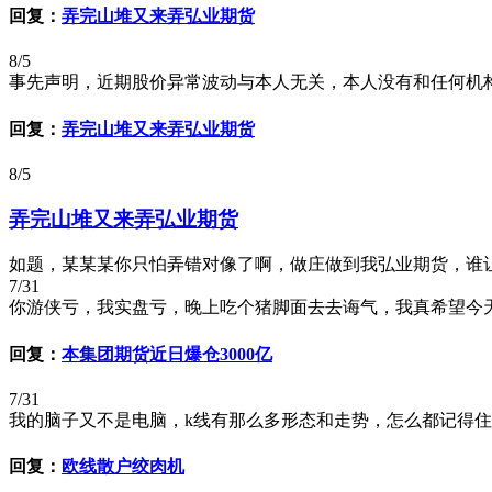
回复：
弄完山堆又来弄弘业期货
8/5
事先声明，近期股价异常波动与本人无关，本人没有和任何机
回复：
弄完山堆又来弄弘业期货
8/5
弄完山堆又来弄弘业期货
如题，某某某你只怕弄错对像了啊，做庄做到我弘业期货，谁让
7/31
你游侠亏，我实盘亏，晚上吃个猪脚面去去诲气，我真希望今天亏的是模拟盘
回复：
本集团期货近日爆仓3000亿
7/31
我的脑子又不是电脑，k线有那么多形态和走势，怎么都记得住
回复：
欧线散户绞肉机