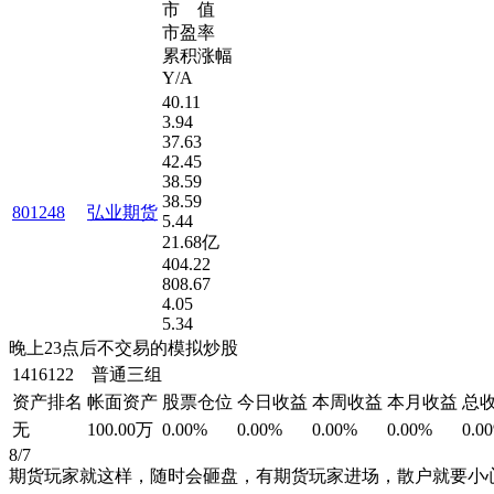
市 值
市盈率
累积涨幅
Y/A
40.11
3.94
37.63
42.45
38.59
38.59
801248
弘业期货
5.44
21.68亿
404.22
808.67
4.05
5.34
晚上23点后不交易的模拟炒股
1416122 普通三组
资产排名
帐面资产
股票仓位
今日收益
本周收益
本月收益
总
无
100.00万
0.00%
0.00%
0.00%
0.00%
0.0
8/7
期货玩家就这样，随时会砸盘，有期货玩家进场，散户就要小心了，股