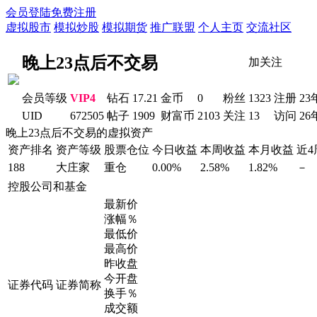
会员登陆
免费注册
虚拟股市
模拟炒股
模拟期货
推广联盟
个人主页
交流社区
晚上23点后不交易
加关注
会员等级
VIP4
钻石
17.21
金币
0
粉丝
1323
注册
23
UID
672505
帖子
1909
财富币
2103
关注
13
访问
26
晚上23点后不交易的虚拟资产
资产排名
资产等级
股票仓位
今日收益
本周收益
本月收益
近
188
大庄家
重仓
0.00%
2.58%
1.82%
－
控股公司和基金
最新价
涨幅％
最低价
最高价
昨收盘
今开盘
证券代码
证券简称
换手％
成交额