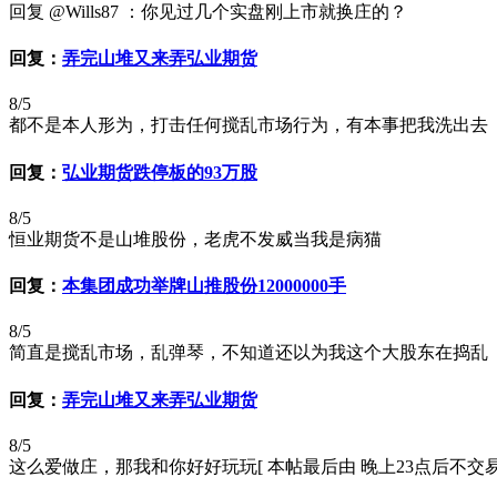
回复 @Wills87 ：你见过几个实盘刚上市就换庄的？
回复：
弄完山堆又来弄弘业期货
8/5
都不是本人形为，打击任何搅乱市场行为，有本事把我洗出去
回复：
弘业期货跌停板的93万股
8/5
恒业期货不是山堆股份，老虎不发威当我是病猫
回复：
本集团成功举牌山推股份12000000手
8/5
简直是搅乱市场，乱弹琴，不知道还以为我这个大股东在捣乱
回复：
弄完山堆又来弄弘业期货
8/5
这么爱做庄，那我和你好好玩玩[ 本帖最后由 晚上23点后不交易 于 2026