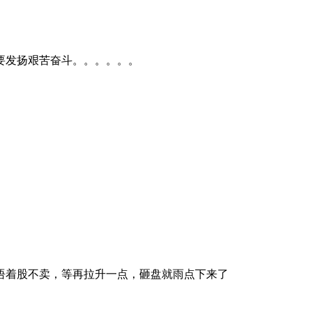
要发扬艰苦奋斗。。。。。。
捂着股不卖，等再拉升一点，砸盘就雨点下来了