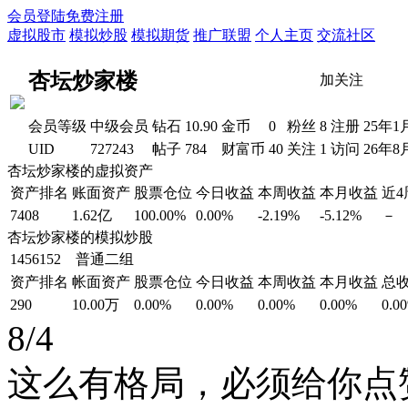
会员登陆
免费注册
虚拟股市
模拟炒股
模拟期货
推广联盟
个人主页
交流社区
杏坛炒家楼
加关注
会员等级
中级会员
钻石
10.90
金币
0
粉丝
8
注册
25年1
UID
727243
帖子
784
财富币
40
关注
1
访问
26年8
杏坛炒家楼的虚拟资产
资产排名
账面资产
股票仓位
今日收益
本周收益
本月收益
近
7408
1.62亿
100.00%
0.00%
-2.19%
-5.12%
－
杏坛炒家楼的模拟炒股
1456152 普通二组
资产排名
帐面资产
股票仓位
今日收益
本周收益
本月收益
总
290
10.00万
0.00%
0.00%
0.00%
0.00%
0.0
8/4
这么有格局，必须给你点