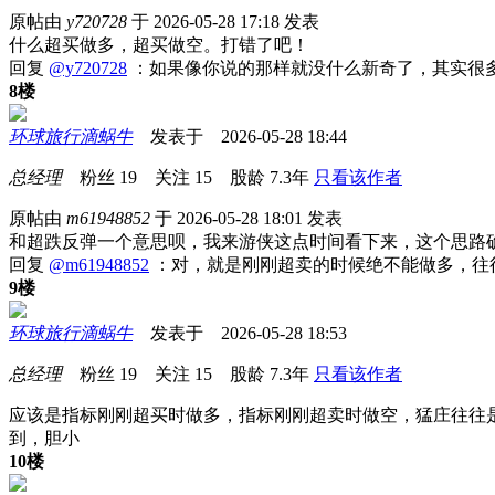
原帖由
y720728
于 2026-05-28 17:18 发表
什么超买做多，超买做空。打错了吧！
回复
@y720728
：如果像你说的那样就没什么新奇了，其实很
8楼
环球旅行滴蜗牛
发表于 2026-05-28 18:44
总经理
粉丝
19
关注
15
股龄
7.3年
只看该作者
原帖由
m61948852
于 2026-05-28 18:01 发表
和超跌反弹一个意思呗，我来游侠这点时间看下来，这个思路
回复
@m61948852
：对，就是刚刚超卖的时候绝不能做多，往
9楼
环球旅行滴蜗牛
发表于 2026-05-28 18:53
总经理
粉丝
19
关注
15
股龄
7.3年
只看该作者
应该是指标刚刚超买时做多，指标刚刚超卖时做空，猛庄往往
到，胆小
10楼