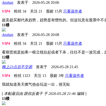
Anshan
发表于 2026-05-28 20:06
VIP4
粉丝
34
关注
21
股龄
15月
只看该作者
超卖超买都代表趋势，趋势是有惯性的。但这玩意在股票中不
11楼
Anshan
发表于 2026-05-28 20:08
VIP4
粉丝
34
关注
21
股龄
15月
只看该作者
看期货就是如果一根立线拉起或者下杀，往往不是一波完成，
12楼
晚上23点后不交易
发表于 2026-05-28 21:45
VIP4
粉丝
1323
关注
13
股龄
3年
只看该作者
我就知道美天燃气他会玩这一出，很无耻
[
本帖最后由 跟你反着干 于 2026-05-28 21:46 编辑
]
13楼