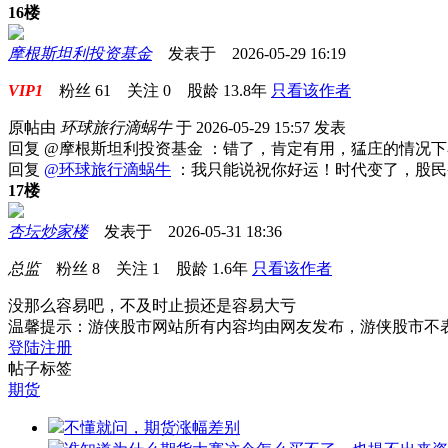
16楼
摩根斯坦利投资基金
发表于 2026-05-29 16:19
VIP1
粉丝
61
关注
0
股龄
13.8年
只看该作者
原帖由
环球旅行滴蜗牛
于 2026-05-29 15:57 发表
回复 @摩根斯坦利投资基金 ：错了，肯定有用，猛庄的情况
回复
@环球旅行滴蜗牛
：我只能说祝你好运！时代变了，股民
17楼
杏坛炒家楼
发表于 2026-05-31 18:36
总监
粉丝
8
关注
1
股龄
1.6年
只看该作者
没那么容易吧，不及时止损还是容易大亏
温馨提示：游侠股市网站所有内容均由网友发布，游侠股市不
登陆
注册
帖子标签
期货
不懂就问，期货涨幅差别