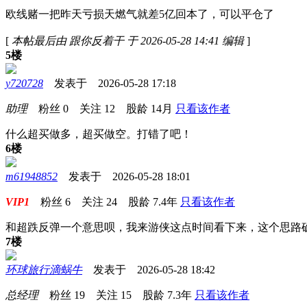
欧线赌一把昨天亏损天燃气就差5亿回本了，可以平仓了
[
本帖最后由 跟你反着干 于 2026-05-28 14:41 编辑
]
5楼
y720728
发表于 2026-05-28 17:18
助理
粉丝
0
关注
12
股龄
14月
只看该作者
什么超买做多，超买做空。打错了吧！
6楼
m61948852
发表于 2026-05-28 18:01
VIP1
粉丝
6
关注
24
股龄
7.4年
只看该作者
和超跌反弹一个意思呗，我来游侠这点时间看下来，这个思路
7楼
环球旅行滴蜗牛
发表于 2026-05-28 18:42
总经理
粉丝
19
关注
15
股龄
7.3年
只看该作者