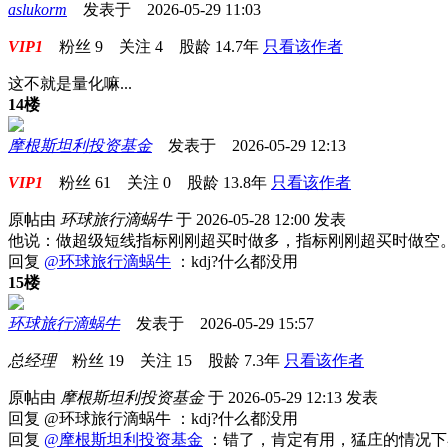
aslukorm
发表于 2026-05-29 11:03
VIP1
粉丝
9
关注
4
股龄
14.7年
只看该作者
这不就是量化嘛...
14楼
摩根斯坦利投资基金
发表于 2026-05-29 12:13
VIP1
粉丝
61
关注
0
股龄
13.8年
只看该作者
原帖由
环球旅行滴蜗牛
于 2026-05-28 12:00 发表
他说：做超级短线指标刚刚超买时做多，指标刚刚超买时做空
回复
@环球旅行滴蜗牛
：kdj?什么都没用
15楼
环球旅行滴蜗牛
发表于 2026-05-29 15:57
总经理
粉丝
19
关注
15
股龄
7.3年
只看该作者
原帖由
摩根斯坦利投资基金
于 2026-05-29 12:13 发表
回复 @环球旅行滴蜗牛 ：kdj?什么都没用
回复
@摩根斯坦利投资基金
：错了，肯定有用，猛庄的情况下