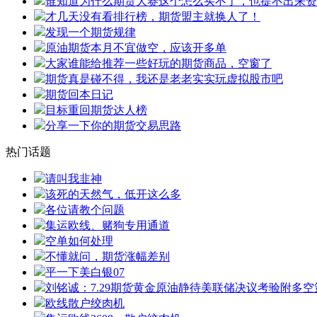
谁知道为什么期货大赛这个怎么买不了，也提不出来资
才几天没有看排行榜，期货盟主就换人了！
发现一个期货规律
原油期货本月不宜做空，应该开多单
大家谁能给推荐一些好玩的期货商品，空窗了
期货真是碰不得，我还是老老实实玩虚拟股市吧
期货回本日记
目标重回期货达人榜
分享一下你的期货交易思路
热门话题
请叫我韭神
该死的天然气，低开这么多
各位请教个问题
集运欧线、赌狗专用通道
空单如何处理
不懂就问，期货涨幅差别
平一下美白银07
刘铭诚：7.29期货黄金原油静待美联储决议考验附多
欧线散户绞肉机