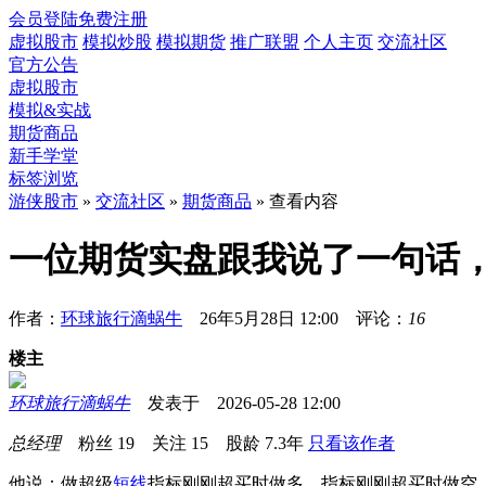
会员登陆
免费注册
虚拟股市
模拟炒股
模拟期货
推广联盟
个人主页
交流社区
官方公告
虚拟股市
模拟&实战
期货商品
新手学堂
标签浏览
游侠股市
»
交流社区
»
期货商品
» 查看内容
一位期货实盘跟我说了一句话
作者：
环球旅行滴蜗牛
26年5月28日 12:00 评论：
16
楼主
环球旅行滴蜗牛
发表于 2026-05-28 12:00
总经理
粉丝
19
关注
15
股龄
7.3年
只看该作者
他说：做超级
短线
指标刚刚超买时做多，指标刚刚超买时做空