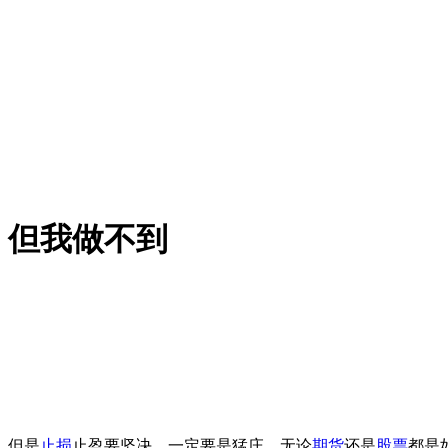
，但我做不到
。但是
止损
止盈要坚决，一定要是猛庄，无论
期货
还是
股票
都是