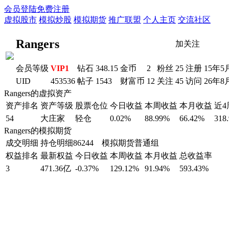
会员登陆
免费注册
虚拟股市
模拟炒股
模拟期货
推广联盟
个人主页
交流社区
Rangers
加关注
会员等级
VIP1
钻石
348.15
金币
2
粉丝
25
注册
15年5
UID
453536
帖子
1543
财富币
12
关注
45
访问
26年8
Rangers的虚拟资产
资产排名
资产等级
股票仓位
今日收益
本周收益
本月收益
近
54
大庄家
轻仓
0.02%
88.99%
66.42%
318
Rangers的模拟期货
成交明细
持仓明细
86244 模拟期货普通组
权益排名
最新权益
今日收益
本周收益
本月收益
总收益率
3
471.36亿
-0.37%
129.12%
91.94%
593.43%