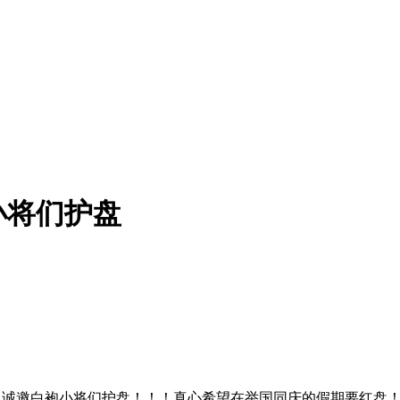
小将们护盘
）
诚邀白袍小将们护盘！！！真心希望在举国同庆的假期要红盘