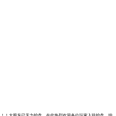
！！！大股东已无力护盘，在此热烈欢迎各位玩家入驻护盘，咱