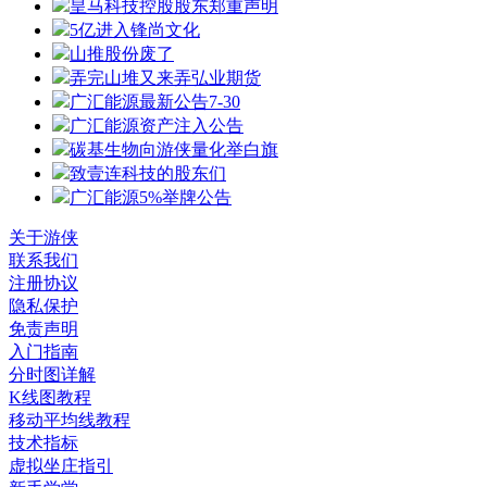
皇马科技控股股东郑重声明
5亿进入锋尚文化
山推股份废了
弄完山堆又来弄弘业期货
广汇能源最新公告7-30
广汇能源资产注入公告
碳基生物向游侠量化举白旗
致壹连科技的股东们
广汇能源5%举牌公告
关于游侠
联系我们
注册协议
隐私保护
免责声明
入门指南
分时图详解
K线图教程
移动平均线教程
技术指标
虚拟坐庄指引