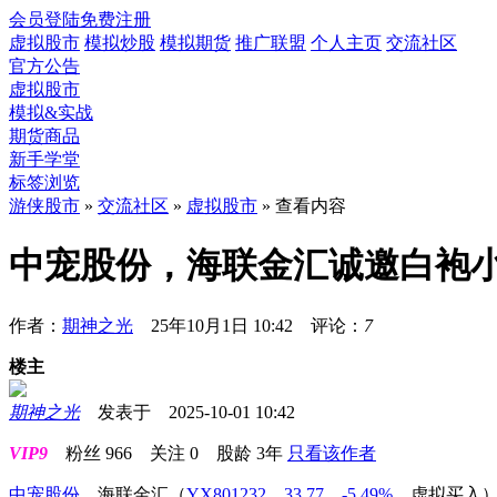
会员登陆
免费注册
虚拟股市
模拟炒股
模拟期货
推广联盟
个人主页
交流社区
官方公告
虚拟股市
模拟&实战
期货商品
新手学堂
标签浏览
游侠股市
»
交流社区
»
虚拟股市
» 查看内容
中宠股份，海联金汇诚邀白袍
作者：
期神之光
25年10月1日 10:42 评论：
7
楼主
期神之光
发表于 2025-10-01 10:42
VIP9
粉丝
966
关注
0
股龄
3年
只看该作者
中宠股份
，海联金汇
（
YX801232，33.77，-5.49%
，
虚拟买入