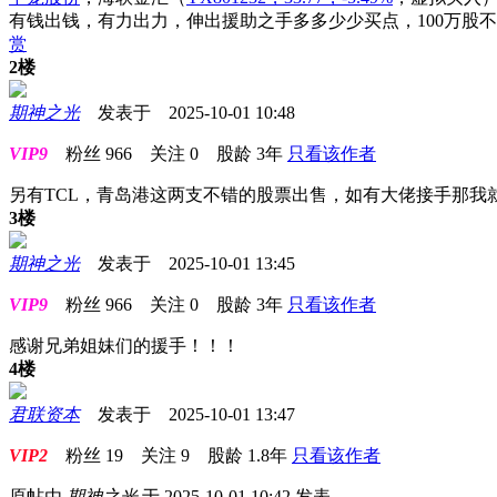
有钱出钱，有力出力，伸出援助之手多多少少买点，100万股
赏
2楼
期神之光
发表于 2025-10-01 10:48
VIP9
粉丝
966
关注
0
股龄
3年
只看该作者
另有TCL，青岛港这两支不错的股票出售，如有大佬接手那我
3楼
期神之光
发表于 2025-10-01 13:45
VIP9
粉丝
966
关注
0
股龄
3年
只看该作者
感谢兄弟姐妹们的援手！！！
4楼
君联资本
发表于 2025-10-01 13:47
VIP2
粉丝
19
关注
9
股龄
1.8年
只看该作者
原帖由
期神之光
于 2025-10-01 10:42 发表