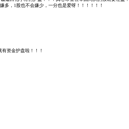
不嫌多，1股也不会嫌少，一分也是爱呀！！！！！！
就有资金护盘啦！！！