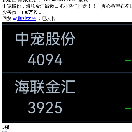
中宠股份，海联金汇诚邀白袍小将们护盘！！！真心希望在举
少买点，100万股 ...
回复
@期神之光
：已支持
5楼