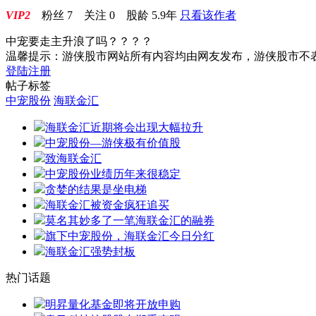
VIP2
粉丝
7
关注
0
股龄
5.9年
只看该作者
中宠要走主升浪了吗？？？？
温馨提示：游侠股市网站所有内容均由网友发布，游侠股市不
登陆
注册
帖子标签
中宠股份
海联金汇
海联金汇近期将会出现大幅拉升
中宠股份—游侠极有价值股
致海联金汇
中宠股份业绩历年来很稳定
贪婪的结果是坐电梯
海联金汇被资金疯狂追买
莫名其妙多了一笔海联金汇的融券
旗下中宠股份，海联金汇今日分红
海联金汇强势封板
热门话题
明昇量化基金即将开放申购