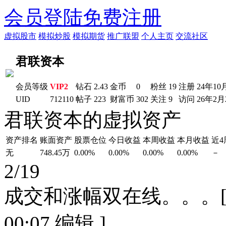
会员登陆
免费注册
虚拟股市
模拟炒股
模拟期货
推广联盟
个人主页
交流社区
君联资本
会员等级
VIP2
钻石
2.43
金币
0
粉丝
19
注册
24年10
UID
712110
帖子
223
财富币
302
关注
9
访问
26年2月
君联资本的虚拟资产
资产排名
账面资产
股票仓位
今日收益
本周收益
本月收益
近
无
748.45万
0.00%
0.00%
0.00%
0.00%
－
2/19
成交和涨幅双在线。。。[ 本
00:07 编辑 ]