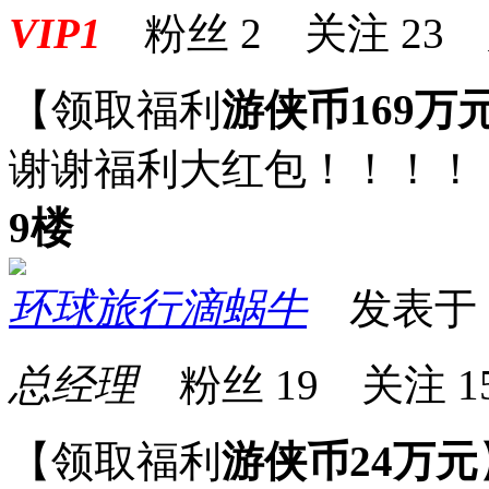
VIP1
粉丝
2
关注
23
【领取福利
游侠币169万
谢谢福利大红包！！！！
9楼
环球旅行滴蜗牛
发表于 20
总经理
粉丝
19
关注
1
【领取福利
游侠币24万元