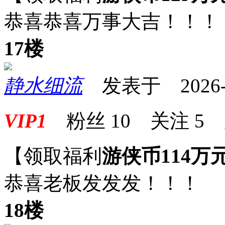
恭喜恭喜万事大吉！！！
17楼
静水细流
发表于 2026-05
VIP1
粉丝
10
关注
5
【领取福利
游侠币114万
恭喜老板发发发！！！
18楼