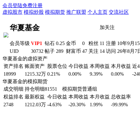
会员登陆
免费注册
虚拟股市
模拟炒股
模拟期货
推广联盟
个人主页
交流社区
华夏基金
加关注
会员等级
VIP1
钻石
0.25
金币
0
粉丝
11
注册
10年9月1
UID
30732
帖子
289
财富币
47
关注
14
访问
26年8月7
华夏基金的虚拟资产
资产排名
账面资产
股票仓位
今日收益
本周收益
本月收益
近
18999
1215.32万
0.21%
0.00%
9.39%
0.00%
-24
华夏基金的模拟期货
成交明细
持仓明细
81551 模拟期货普通组
权益排名
最新权益
今日收益
本周收益
本月收益
总收益率
2748
1212.03万
-4.63%
-20.30%
1.99%
-99.99%