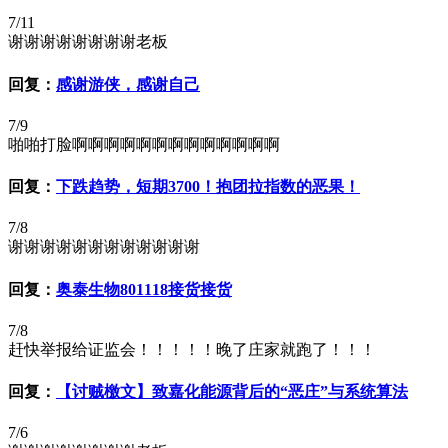
7/11
谢谢谢谢谢谢谢谢老板
回复：
感谢游侠，感谢自己
7/9
啪啪打脸啊啊啊啊啊啊啊啊啊啊啊啊啊
回复：
下跌趋势，短期3700！抱团拉指数的恶果！
7/8
谢谢谢谢谢谢谢谢谢谢谢谢
回复：
奥泰生物801118接货接货
7/8
赶快举报给证监会！！！！！晚了庄家就跑了！！！
回复：
【讨贼檄文】致嘉化能源背后的“恶庄”与系统算法
7/6