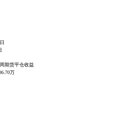
5日
日
4周期货平仓收益
06.70万