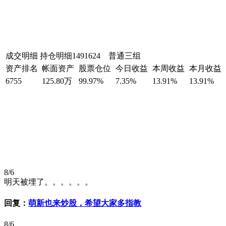
成交明细
持仓明细
1491624 普通三组
资产排名
帐面资产
股票仓位
今日收益
本周收益
本月收益
6755
125.80万
99.97%
7.35%
13.91%
13.91%
8/6
明天被埋了。。。。。。
回复：
萌新也来炒股，希望大家多指教
8/6