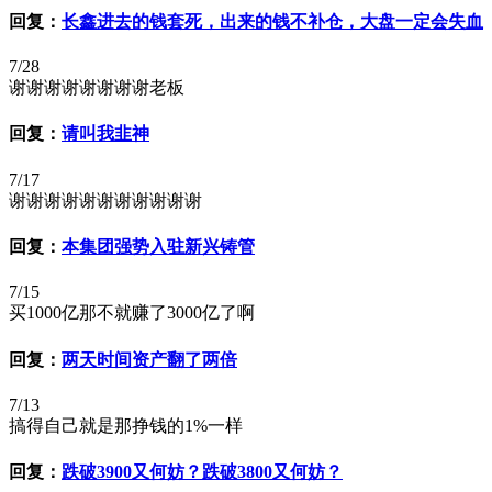
回复：
长鑫进去的钱套死，出来的钱不补仓，大盘一定会失血
7/28
谢谢谢谢谢谢谢谢老板
回复：
请叫我韭神
7/17
谢谢谢谢谢谢谢谢谢谢谢
回复：
本集团强势入驻新兴铸管
7/15
买1000亿那不就赚了3000亿了啊
回复：
两天时间资产翻了两倍
7/13
搞得自己就是那挣钱的1%一样
回复：
跌破3900又何妨？跌破3800又何妨？