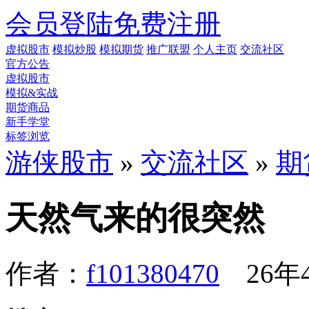
会员登陆
免费注册
虚拟股市
模拟炒股
模拟期货
推广联盟
个人主页
交流社区
官方公告
虚拟股市
模拟&实战
期货商品
新手学堂
标签浏览
游侠股市
»
交流社区
»
期
天然气来的很突然
作者：
f101380470
26年4