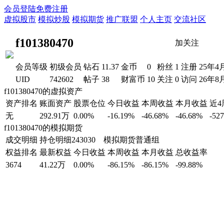
会员登陆
免费注册
虚拟股市
模拟炒股
模拟期货
推广联盟
个人主页
交流社区
f101380470
加关注
会员等级
初级会员
钻石
11.37
金币
0
粉丝
1
注册
25年4
UID
742602
帖子
38
财富币
10
关注
0
访问
26年8
f101380470的虚拟资产
资产排名
账面资产
股票仓位
今日收益
本周收益
本月收益
近
无
292.91万
0.00%
-16.19%
-46.68%
-46.68%
-52
f101380470的模拟期货
成交明细
持仓明细
243030 模拟期货普通组
权益排名
最新权益
今日收益
本周收益
本月收益
总收益率
3674
41.22万
0.00%
-86.15%
-86.15%
-99.88%