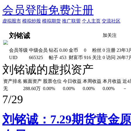
会员登陆
免费注册
虚拟股市
模拟炒股
模拟期货
推广联盟
个人主页
交流社区
刘铭诚
加关注
会员等级
中级会员
钻石
0.00
金币
0
粉丝
0
注册
23年3
UID
665325
帖子
453
财富币
916
关注
0
访问
26年7
刘铭诚的虚拟资产
资产排名
账面资产
股票仓位
今日收益
本周收益
本月收益
近
无
288.60万
0.00%
0.00%
0.00%
0.00%
－
7/29
刘铭诚：7.29期货黄