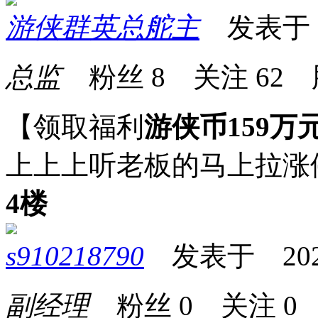
游侠群英总舵主
发表于 20
总监
粉丝
8
关注
62
【领取福利
游侠币159万
上上上听老板的马上拉涨
4楼
s910218790
发表于 2025-0
副经理
粉丝
0
关注
0