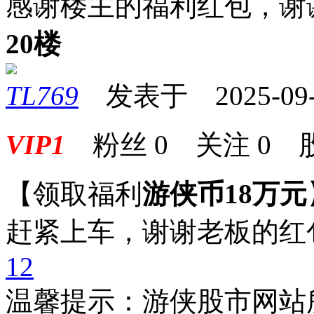
感谢楼主的福利红包，谢
20楼
TL769
发表于 2025-09-0
VIP1
粉丝
0
关注
0
【领取福利
游侠币18万元
赶紧上车，谢谢老板的红
1
2
温馨提示：游侠股市网站