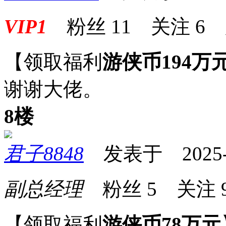
VIP1
粉丝
11
关注
6
【领取福利
游侠币194万
谢谢大佬。
8楼
君子8848
发表于 2025-09
副总经理
粉丝
5
关注
【领取福利
游侠币78万元