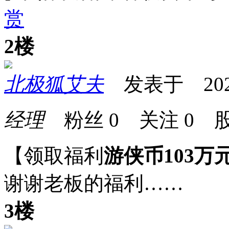
赏
2楼
北极狐艾夫
发表于 2025-0
经理
粉丝
0
关注
0
股
【领取福利
游侠币103万
谢谢老板的福利……
3楼