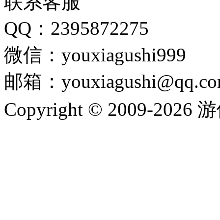
联系客服
QQ：2395872275
微信：youxiagushi999
邮箱：youxiagushi@qq.c
Copyright © 2009-202