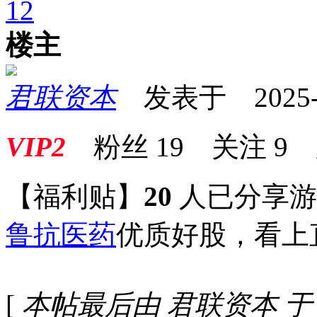
1
2
楼主
君联资本
发表于 2025-09
VIP2
粉丝
19
关注
9
【福利贴】
20
人已分享
鲁抗医药
优质好股，看上
[
本帖最后由 君联资本 于 202