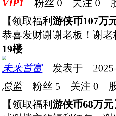
VIP1
粉丝
0
关注
0
【领取福利
游侠币107万
恭喜发财谢谢老板！谢老
19楼
未来首富
发表于 2025-09
总监
粉丝
5
关注
0
股
【领取福利
游侠币68万元