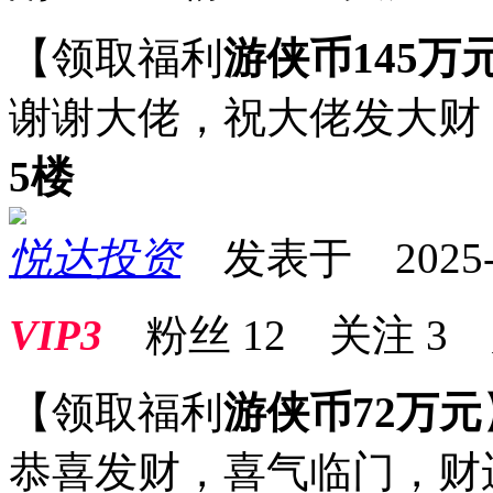
【领取福利
游侠币145万
谢谢大佬，祝大佬发大财
5楼
悦达投资
发表于 2025-09
VIP3
粉丝
12
关注
3
【领取福利
游侠币72万元
恭喜发财，喜气临门，财