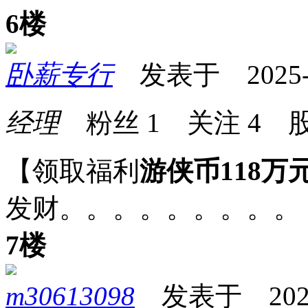
6楼
卧薪专行
发表于 2025-09
经理
粉丝
1
关注
4
股
【领取福利
游侠币118万
发财。。。。。。。。。
7楼
m30613098
发表于 2025-0