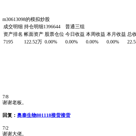
m30613098的模拟炒股
成交明细
持仓明细
1396644 普通三组
资产排名
帐面资产
股票仓位
今日收益
本周收益
本月收益
总
7195
122.52万
0.00%
0.00%
0.00%
0.00%
22.
7/8
谢谢老板。
回复：
奥泰生物801118接货接货
7/2
谢谢大佬。