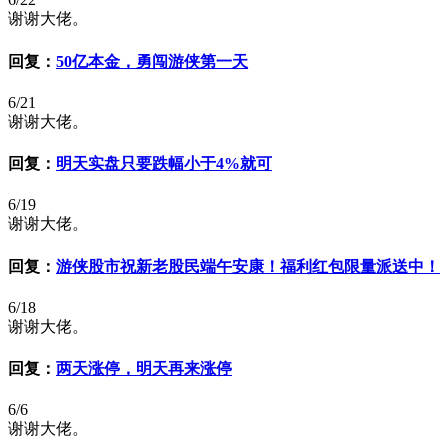
谢谢大佬。
回复：
50亿本金，勇闯游侠第一天
6/21
谢谢大佬。
回复：
明天实盘只要跌幅小于4%就可
6/19
谢谢大佬。
回复：
游侠股市祝新老股民端午安康！福利红包限量派送中！
6/18
谢谢大佬。
回复：
两天涨停，明天再来涨停
6/6
谢谢大佬。