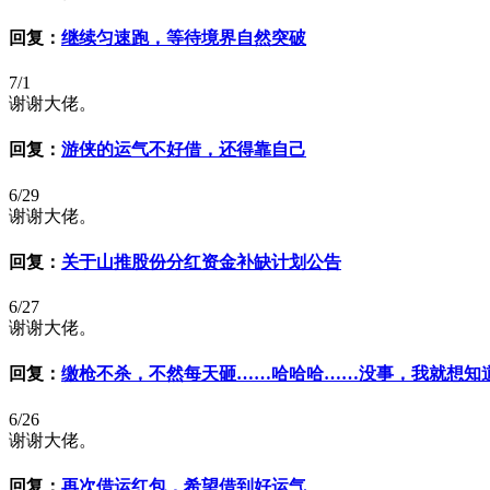
回复：
继续匀速跑，等待境界自然突破
7/1
谢谢大佬。
回复：
游侠的运气不好借，还得靠自己
6/29
谢谢大佬。
回复：
关于山推股份分红资金补缺计划公告
6/27
谢谢大佬。
回复：
缴枪不杀，不然每天砸……哈哈哈……没事，我就想知
6/26
谢谢大佬。
回复：
再次借运红包，希望借到好运气