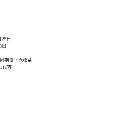
月25日
8日
4周期货平仓收益
1.11万