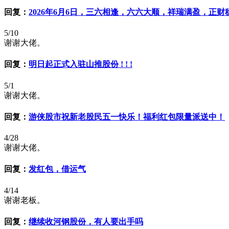
回复：
2026年6月6日，三六相逢，六六大顺，祥瑞满盈，正
5/10
谢谢大佬。
回复：
明日起正式入驻山推股份 ! ! !
5/1
谢谢大佬。
回复：
游侠股市祝新老股民五一快乐！福利红包限量派送中！
4/28
谢谢大佬。
回复：
发红包，借运气
4/14
谢谢老板。
回复：
继续收河钢股份，有人要出手吗