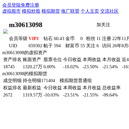
会员登陆
免费注册
虚拟股市
模拟炒股
模拟期货
推广联盟
个人主页
交流社区
m30613098
加关注
会员等级
VIP1
钻石
60.43
金币
0
粉丝
11
注册
22年11
UID
659302
帖子
594
财富币
55
关注
6
访问
26年8月
m30613098的虚拟资产
资产排名
账面资产
股票仓位
今日收益
本周收益
本月收益
近
18745
1320.27万
0.00%
-10.02%
-23.50%
-21.54%
-16
m30613098的模拟期货
成交明细
持仓明细
171404 模拟期货普通组
权益排名
最新权益
今日收益
本周收益
本月收益
总收益率
2672
1319.57万
-10.03%
-23.51%
-21.55%
-99.64%