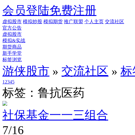
会员登陆
免费注册
虚拟股市
模拟炒股
模拟期货
推广联盟
个人主页
交流社区
官方公告
虚拟股市
模拟&实战
期货商品
新手学堂
标签浏览
游侠股市
»
交流社区
»
标
1
2
3
4
5
标签：鲁抗医药
社保基金一一三组合
7/16