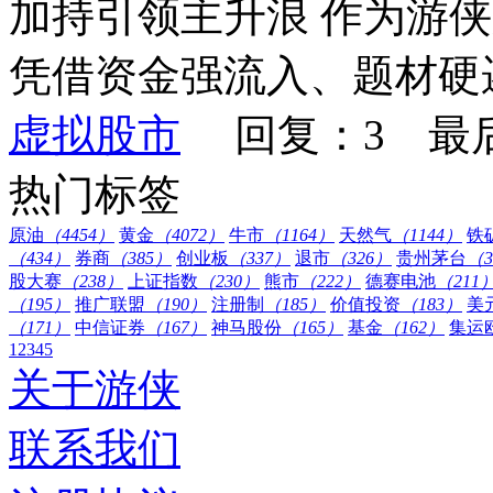
加持引领主升浪 作为游
凭借资金强流入、题材硬逻
虚拟股市
回复：3 最
热门标签
原油
（4454）
黄金
（4072）
牛市
（1164）
天然气
（1144）
铁
（434）
券商
（385）
创业板
（337）
退市
（326）
贵州茅台
（3
股大赛
（238）
上证指数
（230）
熊市
（222）
德赛电池
（211
（195）
推广联盟
（190）
注册制
（185）
价值投资
（183）
美
（171）
中信证券
（167）
神马股份
（165）
基金
（162）
集运
1
2
3
4
5
关于游侠
联系我们