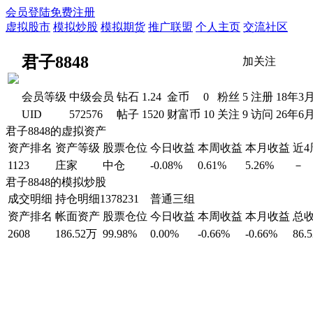
会员登陆
免费注册
虚拟股市
模拟炒股
模拟期货
推广联盟
个人主页
交流社区
君子8848
加关注
会员等级
中级会员
钻石
1.24
金币
0
粉丝
5
注册
18年3
UID
572576
帖子
1520
财富币
10
关注
9
访问
26年6
君子8848的虚拟资产
资产排名
资产等级
股票仓位
今日收益
本周收益
本月收益
近
1123
庄家
中仓
-0.08%
0.61%
5.26%
－
君子8848的模拟炒股
成交明细
持仓明细
1378231 普通三组
资产排名
帐面资产
股票仓位
今日收益
本周收益
本月收益
总
2608
186.52万
99.98%
0.00%
-0.66%
-0.66%
86.