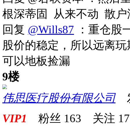
根深蒂固 从来不动 散户
回复
@Wills87
：重仓股
股价的稳定，所以远离玩
可以地板捡漏
9楼
伟思医疗股份有限公司
发表
VIP1
粉丝
163
关注
17