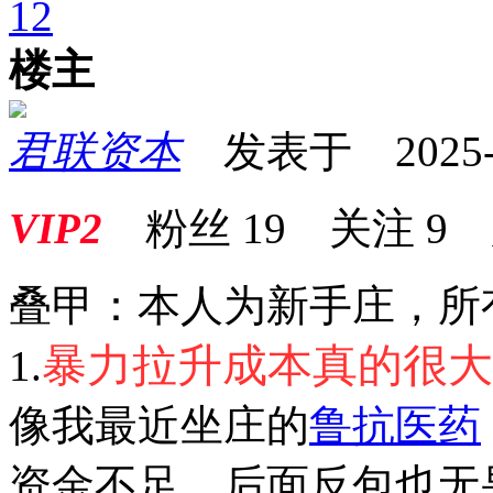
1
2
楼主
君联资本
发表于 2025-07
VIP2
粉丝
19
关注
9
叠甲：本人为新手庄，所
暴力拉升成本真的很大
1.
像我最近坐庄的
鲁抗医药
资金不足，后面反包也无