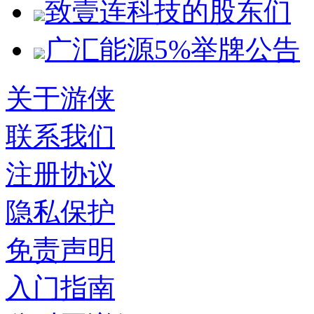
致壹连科技的股东们
广汇能源5%举牌公告
关于游侠
联系我们
注册协议
隐私保护
免责声明
入门指南