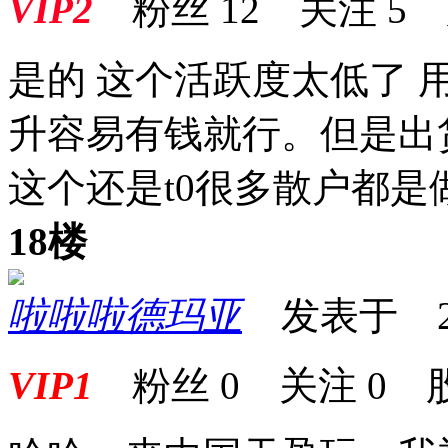
VIP2
粉丝
12
关注
5
是的 这个活跃度太低了
升容易有钱就行。但是出
这个还是t0很多散户都是
18楼
啦啦啦德玛亚
发表于 2025
VIP1
粉丝
0
关注
0