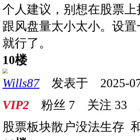
个人建议，别想在股票上
跟风盘量太小太小。设置
就行了。
10楼
Wills87
发表于 2025-07-2
VIP2
粉丝
7
关注
33
股票板块散户没法生存 