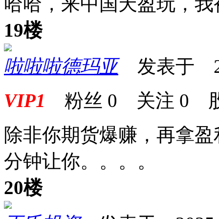
哈哈，来中国天盈玩，我
19楼
啦啦啦德玛亚
发表于 2025
VIP1
粉丝
0
关注
0
除非你期货爆赚，再拿盈
分钟让你。。。。
20楼