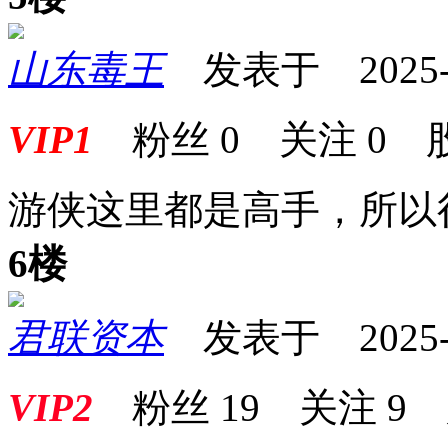
山东毒王
发表于 2025-07
VIP1
粉丝
0
关注
0
游侠这里都是高手，所以
6楼
君联资本
发表于 2025-07
VIP2
粉丝
19
关注
9