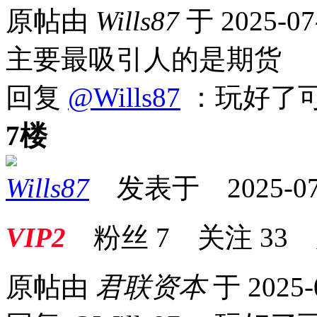
原帖由
Wills87
于 2025-07
主要最吸引人的是期货
回复
@Wills87
：玩好了
7楼
Wills87
发表于 2025-07-2
VIP2
粉丝
7
关注
33
原帖由
君联资本
于 2025-