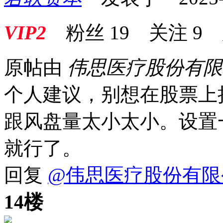
VIP2
粉丝
19
关注
9
原帖由
伟思医疗股份有
个人建议，别想在股票上
跟风盘量太小太小。设置
就行了。
回复
@伟思医疗股份有限
14楼