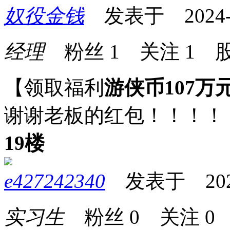
奴役金钱
发表于 2024-06
经理
粉丝
1
关注
1
股
【领取福利
游侠币107万
谢谢老板的红包！！！！
19楼
e427242340
发表于 2024-0
实习生
粉丝
0
关注
0