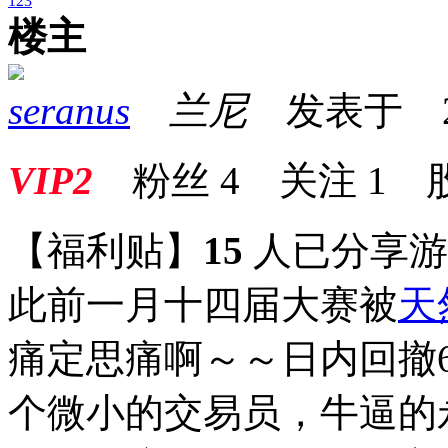
1
2
3
楼主
seranus
兰尼
发表于 2024
VIP2
粉丝
4
关注
1
【福利贴】
15
人已分享
此前一月十四届大赛被
天
痛定思痛啊～～日内回撤
个微小的交易员，牛逼的