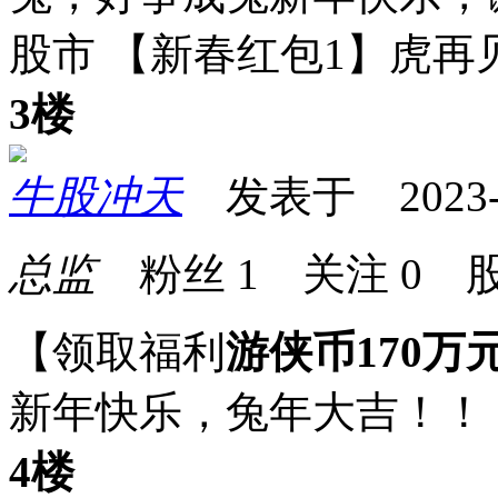
股市 【新春红包1】虎
3楼
牛股冲天
发表于 2023-01
总监
粉丝
1
关注
0
股
【领取福利
游侠币170万
新年快乐，兔年大吉！！
4楼