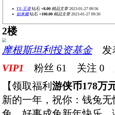
YX-王道
钻石
+8.00
精品文章
2023-01-27 09:56
如来藏
钻石
+100.00
精品文章
2023-01-27 09:30
2楼
摩根斯坦利投资基金
发表于
VIP1
粉丝
61
关注
0
【领取福利
游侠币178万
新的一年，祝你：钱兔无
兔，好事成兔新年快乐，