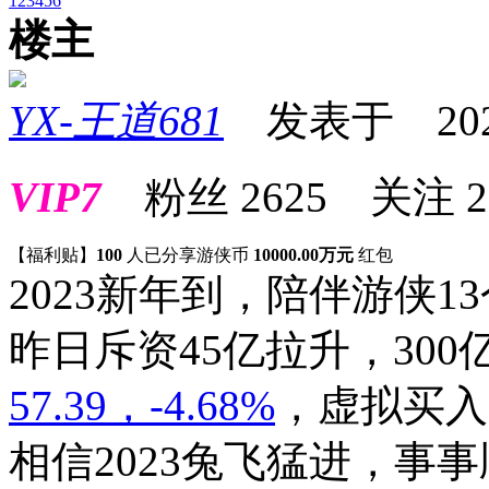
1
2
3
4
5
6
楼主
YX-王道681
发表于 2023-0
VIP7
粉丝
2625
关注
2
【福利贴】
100
人已分享游侠币
10000.00万元
红包
2023新年到，陪伴游侠
昨日斥资45亿拉升，30
57.39，-4.68%
，
虚拟买入
相信2023兔飞猛进，事