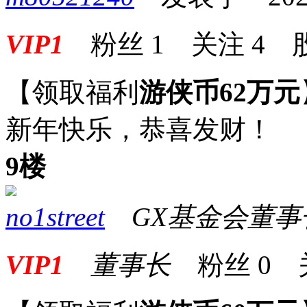
VIP1
粉丝
1
关注
4
【领取福利
游侠币62万元
新年快乐，恭喜发财！
9楼
no1street
GX基金会董事
VIP1
董事长
粉丝
0