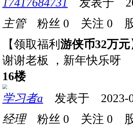
17417684731
发表于 2023-
主管
粉丝
0
关注
0
股
【领取福利
游侠币32万元
谢谢老板 ，新年快乐呀
16楼
学习者a
发表于 2023-01-
经理
粉丝
0
关注
0
股