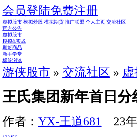
会员登陆
免费注册
虚拟股市
模拟炒股
模拟期货
推广联盟
个人主页
交流社区
官方公告
虚拟股市
模拟&实战
期货商品
新手学堂
标签浏览
游侠股市
»
交流社区
»
虚
王氏集团新年首日分
作者：
YX-王道681
23年1