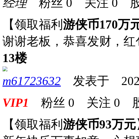
经理
粉丝
0
关注
0
股
【领取福利
游侠币170万
谢谢老板，恭喜发财，红
13楼
m61723632
发表于 2023-0
VIP1
粉丝
0
关注
0
【领取福利
游侠币93万元