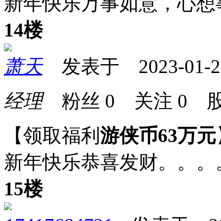
新年快乐万事如意，心想
14楼
萧天
发表于 2023-01-22 
经理
粉丝
0
关注
0
股
【领取福利
游侠币63万元
新年快乐恭喜发财。。。
15楼