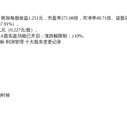
加每股收益1.251元，市盈率271.08倍，市净率49.71倍。该股
37.91%
）。
7亿元（0.227元/股）
。
A股实盘功能已开启；涨跌幅限制：
±10%
。
标
利润管理
十大股东
变更记录
的时候