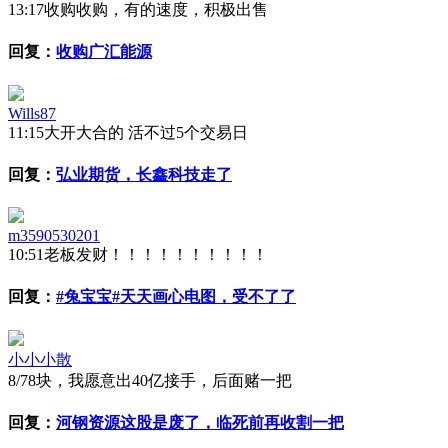
13:17
收购收购，有的速度，积极出售
回复：
收购广汇能源
Wills87
11:15
大开大合的 活不过5个交易日
回复：
弘业期货，长鑫科技走了
m3590530201
10:51
老板发财！！！！！！！！！！
回复：
#兔宝宝#天天画心电图，受不了了
小小小散
8/7
8块，我愿意出40亿接手，后面赌一把
回复：
河钢资源这股是废了，临死前再收割一把