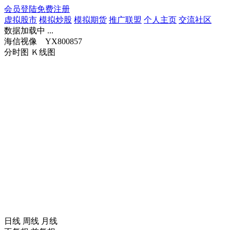
会员登陆
免费注册
虚拟股市
模拟炒股
模拟期货
推广联盟
个人主页
交流社区
数据加载中 ...
海信视像 YX800857
分时图
Ｋ线图
日线
周线
月线