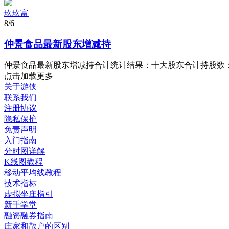
玖玖富
8/6
仲景食品最新股东增减持
仲景食品最新股东增减持合计统计结果：十大股东合计持股数： 约 817
点击加载更多
关于游侠
联系我们
注册协议
隐私保护
免责声明
入门指南
分时图详解
K线图教程
移动平均线教程
技术指标
虚拟坐庄指引
新手学堂
融资融券指南
庄家和散户的区别