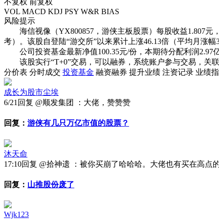
不复权
前复权
VOL
MACD
KDJ
PSY
W&R
BIAS
风险提示
海信视像（YX800857，游侠主板股票）每股收益1.807元，附
考）。该股自登陆“游交所”以来累计上涨
46.13倍
（平均月涨幅
公司投资基金最新净值
100.35
元/份，本期待分配利润
2.9
该股实行
“T+0”交易
，
可以融券
，系统账户参与交易，关联
分价表
分时成交
投资基金
融资融券
提升业绩
注资记录
业绩指
成长为股市尘埃
6/21
回复 @顺发集团 ：大佬，赞赞赞
回复：
游侠有几只万亿市值的股票？
沐天命
17:10
回复 @拾神遗 ：被你买崩了哈哈哈。大佬也有买在高点
回复：
山推股份废了
Wjk123