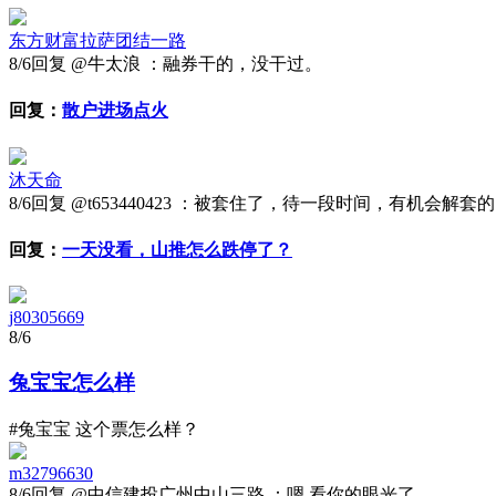
东方财富拉萨团结一路
8/6
回复 @牛太浪 ：融券干的，没干过。
回复：
散户进场点火
沐天命
8/6
回复 @t653440423 ：被套住了，待一段时间，有机会解套的
回复：
一天没看，山推怎么跌停了？
j80305669
8/6
兔宝宝怎么样
#兔宝宝 这个票怎么样？
m32796630
8/6
回复 @中信建投广州中山三路 ：嗯 看你的眼光了