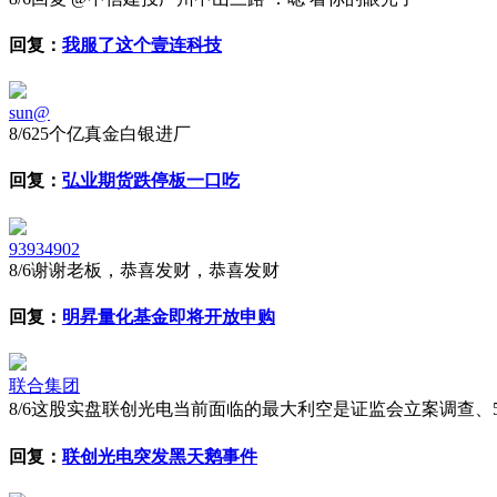
回复：
我服了这个壹连科技
sun@
8/6
25个亿真金白银进厂
回复：
弘业期货跌停板一口吃
93934902
8/6
谢谢老板，恭喜发财，恭喜发财
回复：
明昇量化基金即将开放申购
联合集团
8/6
这股实盘联创光电当前面临的最大利空是‌证监会立案调查、5.
回复：
联创光电突发黑天鹅事件