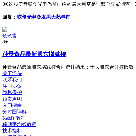
8/6
这股实盘联创光电当前面临的最大利空是‌证监会立案调查、5.
回复：
联创光电突发黑天鹅事件
玖玖富
8/6
仲景食品最新股东增减持
仲景食品最新股东增减持合计统计结果：十大股东合计持股数： 约 817
关于游侠
联系我们
注册协议
隐私保护
免责声明
入门指南
分时图详解
K线图教程
移动平均线教程
技术指标