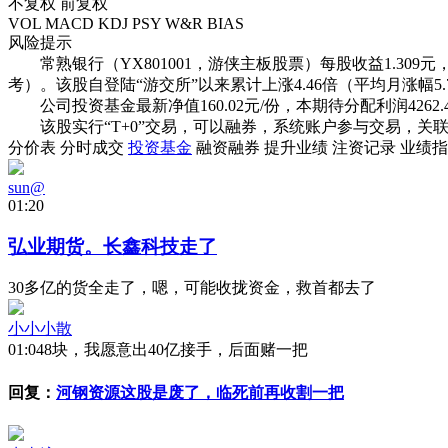
不复权
前复权
VOL
MACD
KDJ
PSY
W&R
BIAS
风险提示
常熟银行（YX801001，游侠主板股票）每股收益1.309元，附
考）。该股自登陆“游交所”以来累计上涨
4.46倍
（平均月涨幅
5
公司投资基金最新净值
160.02
元/份，本期待分配利润
4262
该股实行
“T+0”交易
，
可以融券
，系统账户参与交易，关联
分价表
分时成交
投资基金
融资融券
提升业绩
注资记录
业绩指
sun@
01:20
弘业期货。长鑫科技走了
30多亿的货全走了，嗯，可能收拢资金，救首都去了
小小小散
01:04
8块，我愿意出40亿接手，后面赌一把
回复：
河钢资源这股是废了，临死前再收割一把