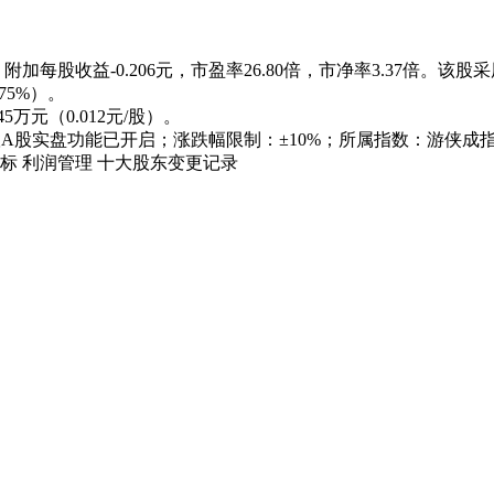
加每股收益-0.206元，市盈率26.80倍，市净率3.37倍。该股采
.75%
）。
.45万元（0.012元/股）
。
A股实盘功能已开启；涨跌幅限制：
±10%
；所属指数：游侠成指
标
利润管理
十大股东
变更记录