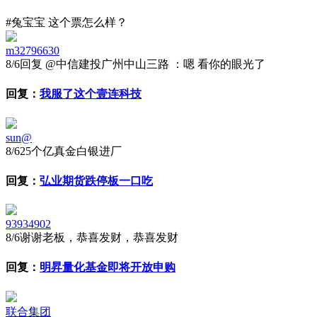
#兔宝宝 这个票怎么样？
m32796630
8/6
回复 @中信建投广州中山三路 ：嗯 看你的眼光了
回复：
我服了这个壹连科技
sun@
8/6
25个亿真金白银进厂
回复：
弘业期货跌停板一口吃
93934902
8/6
谢谢老板，恭喜发财，恭喜发财
回复：
明昇量化基金即将开放申购
联合集团