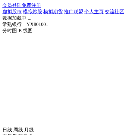
会员登陆
免费注册
虚拟股市
模拟炒股
模拟期货
推广联盟
个人主页
交流社区
数据加载中 ...
常熟银行 YX801001
分时图
Ｋ线图
日线
周线
月线