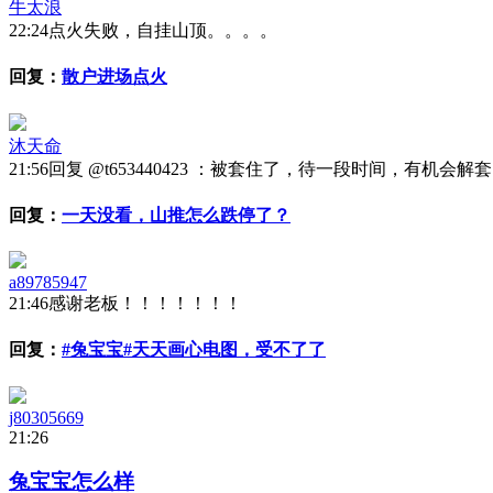
牛太浪
22:24
点火失败，自挂山顶。。。。
回复：
散户进场点火
沐天命
21:56
回复 @t653440423 ：被套住了，待一段时间，有机会解
回复：
一天没看，山推怎么跌停了？
a89785947
21:46
感谢老板！！！！！！！
回复：
#兔宝宝#天天画心电图，受不了了
j80305669
21:26
兔宝宝怎么样