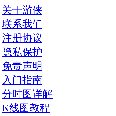
关于游侠
联系我们
注册协议
隐私保护
免责声明
入门指南
分时图详解
K线图教程