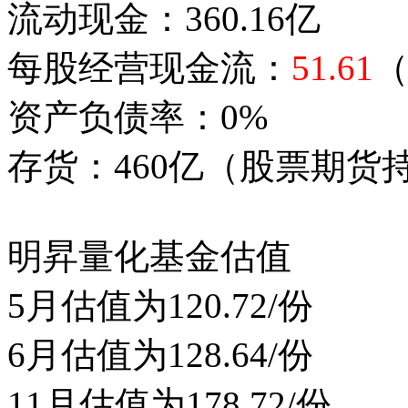
流动现金：360.16亿
每股经营现金流：
51.61
（
资产负债率：0%
存货：460亿（股票期货
明昇量化基金估值
5月估值为120.72/份
6月估值为128.64/份
11月估值为178.72/份