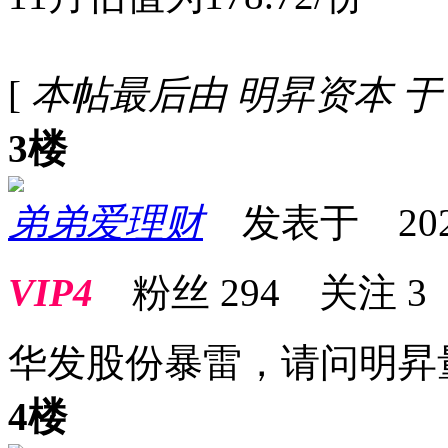
[
本帖最后由 明昇资本 于 202
3楼
弟弟爱理财
发表于 2026-0
VIP4
粉丝
294
关注
3
华发股份暴雷，请问明昇
4楼