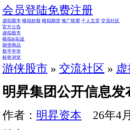
会员登陆
免费注册
虚拟股市
模拟炒股
模拟期货
推广联盟
个人主页
交流社区
官方公告
虚拟股市
模拟&实战
期货商品
新手学堂
标签浏览
游侠股市
»
交流社区
»
虚
明昇集团公开信息发
作者：
明昇资本
26年4月