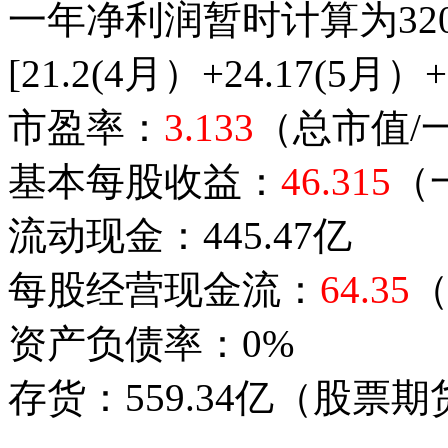
一年净利润暂时计算为320
[21.2(4月）+24.17(5月）+
市盈率：
3.133
（总市值/
基本每股收益：
46.315
（
流动现金：445.47亿
每股经营现金流：
64.35
（
资产负债率：0%
存货：559.34亿（股票