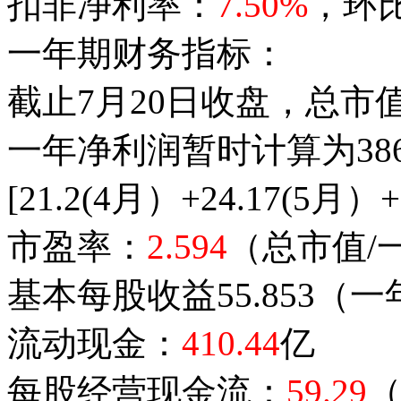
扣非净利率：
7.50%
，环
一年期财务指标：
截止7月20日收盘，总市值10
一年净利润暂时计算为386
[21.2(4月）+24.17(5月）+
市盈率：
2.594
（总市值/
基本每股收益55.853（
流动现金：
410.44
亿
每股经营现金流：
59.29
（