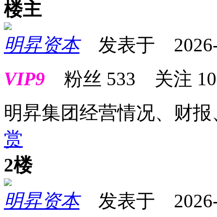
楼主
明昇资本
发表于 2026-04
VIP9
粉丝
533
关注
10
明昇集团经营情况、财报
赏
2楼
明昇资本
发表于 2026-04