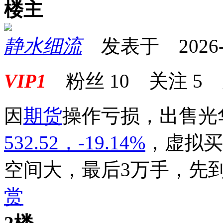
楼主
静水细流
发表于 2026-06
VIP1
粉丝
10
关注
5
因
期货
操作亏损，出售光
532.52，-19.14%
，
虚拟买
空间大，最后3万手，先
赏