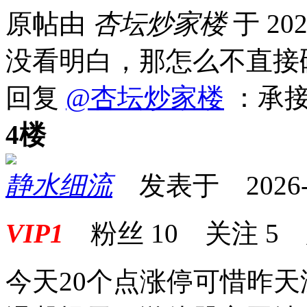
原帖由
杏坛炒家楼
于 202
没看明白，那怎么不直接
回复
@杏坛炒家楼
：承接
4楼
静水细流
发表于 2026-06
VIP1
粉丝
10
关注
5
今天20个点涨停可惜昨天