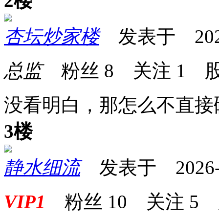
2楼
杏坛炒家楼
发表于 2026-0
总监
粉丝
8
关注
1
股
没看明白，那怎么不直接
3楼
静水细流
发表于 2026-06
VIP1
粉丝
10
关注
5