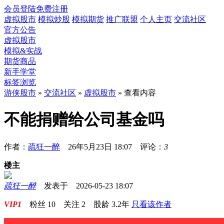
会员登陆
免费注册
虚拟股市
模拟炒股
模拟期货
推广联盟
个人主页
交流社区
官方公告
虚拟股市
模拟&实战
期货商品
新手学堂
标签浏览
游侠股市
»
交流社区
»
虚拟股市
» 查看内容
不能捐赠给公司基金吗
作者：
疏狂一醉
26年5月23日 18:07 评论：
3
楼主
疏狂一醉
发表于 2026-05-23 18:07
VIP1
粉丝
10
关注
2
股龄
3.2年
只看该作者