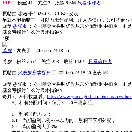
VIP3
粉丝
41
关注
3
股龄
8.6年
只看该作者
原帖由
客服
于 2026-05-23 18:40 发表
早就不能捐赠了。可以向未分配利润注入游侠币，公司基金亏
回复
@客服
：公司基金亏损时优先从未分配利润中扣除，不足
基金亏损时什么时候才扣除？
4楼
客服
发表于 2026-05-23 18:56
客服
粉丝
2554
关注
293
股龄
14.9年
只看该作者
原帖由
@东振资本投资
于 2026-05-23 18:50 发表
回复 @客服 ：公司基金亏损时优先从未分配利润中扣除，不
基金亏损时什么时候才扣除？
每月5、20日收盘后。
https://www.youxiagushi.com/main/viewthr
5、利润分配时间：每月5、20日收盘后。
6、利润分配方式：
6.1、当期盈利比例±3%以内的，累积至下期分配；
6.2、当期盈利大于3%：