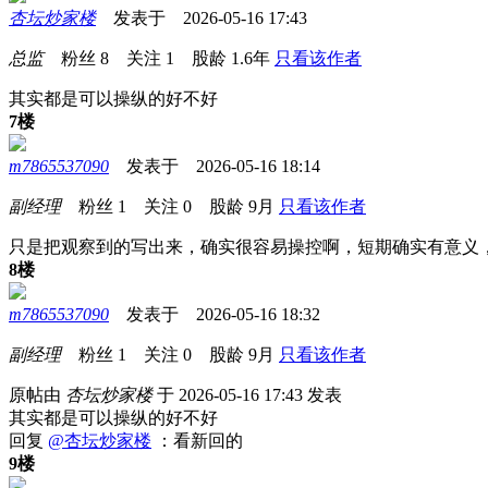
杏坛炒家楼
发表于 2026-05-16 17:43
总监
粉丝
8
关注
1
股龄
1.6年
只看该作者
其实都是可以操纵的好不好
7楼
m7865537090
发表于 2026-05-16 18:14
副经理
粉丝
1
关注
0
股龄
9月
只看该作者
只是把观察到的写出来，确实很容易操控啊，短期确实有意义
8楼
m7865537090
发表于 2026-05-16 18:32
副经理
粉丝
1
关注
0
股龄
9月
只看该作者
原帖由
杏坛炒家楼
于 2026-05-16 17:43 发表
其实都是可以操纵的好不好
回复
@杏坛炒家楼
：看新回的
9楼