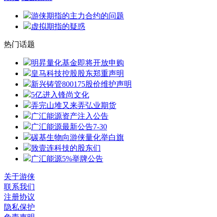
游侠期指的主力合约的问题
虚拟期指的疑惑
热门话题
明昇量化基金即将开放申购
皇马科技控股股东郑重声明
新兴铸管800175股价维护声明
5亿进入锋尚文化
弄完山堆又来弄弘业期货
广汇能源资产注入公告
广汇能源最新公告7-30
碳基生物向游侠量化举白旗
致壹连科技的股东们
广汇能源5%举牌公告
关于游侠
联系我们
注册协议
隐私保护