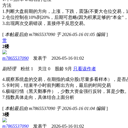
方法
1.判断大盘前期的方向，上涨，下跌，震荡(不要大仓位交易
2.仓位控制在10%到20%，后期可忽略(因为积累足够的“本金”
3.出现两次交易错误，直接停手反思交易。
[
本帖最后由 m7865537090 于 2026-05-16 01:05 编辑
]
赏
2楼
m7865537090
发表于 2026-05-16 01:02
副经理
粉丝
1
关注
0
股龄
9月
只看该作者
4.观察系统盘的交易，在期指的成分股(尽量多看样本），是
5.卡时间，结束半小时前判断出方向，最后的时间交易
6.极端行情（黑天鹅事件），少数大资金强行反转，算是少数
7.指数具体走向，具体结合上面分析
[
本帖最后由 m7865537090 于 2026-05-16 01:04 编辑
]
3楼
m7865537090
发表于 2026-05-16 01:02