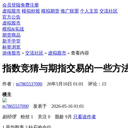
会员登陆
免费注册
虚拟股市
模拟炒股
模拟期货
推广联盟
个人主页
交流社区
官方公告
虚拟股市
模拟&实战
期货商品
新手学堂
标签浏览
游侠股市
»
交流社区
»
虚拟股市
» 查看内容
指数竞猜与期指交易的一些方
作者：
m7865537090
26年5月16日 01:01 评论：
15
楼主
m7865537090
发表于 2026-05-16 01:01
副经理
粉丝
1
关注
0
股龄
9月
只看该作者
1.平均胜率 2.钻石的仓位