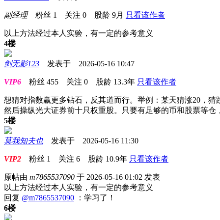
副经理
粉丝
1
关注
0
股龄
9月
只看该作者
以上方法经过本人实验，有一定的参考意义
4楼
剑无影123
发表于 2026-05-16 10:47
VIP6
粉丝
455
关注
0
股龄
13.3年
只看该作者
想猜对指数赢更多钻石，反其道而行。举例：某天猜涨20，猜跌
然后操纵光大证券前十只权重股。只要有足够的币和股票等仓
5楼
莫我知夫也
发表于 2026-05-16 11:30
VIP2
粉丝
1
关注
6
股龄
10.9年
只看该作者
原帖由
m7865537090
于 2026-05-16 01:02 发表
以上方法经过本人实验，有一定的参考意义
回复
@m7865537090
：学习了！
6楼