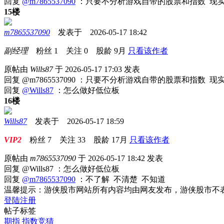
回复
@m7865537090
：只要不分析游戏自带的股票和指数 现
15楼
m7865537090
发表于 2026-05-17 18:42
副经理
粉丝
1
关注
0
股龄
9月
只看该作者
原帖由
Wills87
于 2026-05-17 17:03 发表
回复 @m7865537090 ：只要不分析游戏自带的股票和指数 
回复
@Wills87
：怎么做好低位板
16楼
Wills87
发表于 2026-05-17 18:59
VIP2
粉丝
7
关注
33
股龄
17月
只看该作者
原帖由
m7865537090
于 2026-05-17 18:42 发表
回复 @Wills87 ：怎么做好低位板
回复
@m7865537090
：不了解 不清楚 不知道
温馨提示：游侠股市网站所有内容均由网友发布，游侠股市不
登陆
注册
帖子标签
期指
指数竞猜