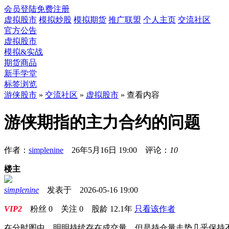
会员登陆
免费注册
虚拟股市
模拟炒股
模拟期货
推广联盟
个人主页
交流社区
官方公告
虚拟股市
模拟&实战
期货商品
新手学堂
标签浏览
游侠股市
»
交流社区
»
虚拟股市
» 查看内容
游侠期指的主力合约的问题
作者：
simplenine
26年5月16日 19:00 评论：
10
楼主
simplenine
发表于 2026-05-16 19:00
VIP2
粉丝
0
关注
0
股龄
12.1年
只看该作者
在分时图中，明明持续存在成交量，但是持仓量走势几乎保持不