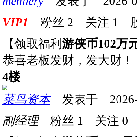
mennery
发表于 2026-05-
VIP1
粉丝
2
关注
1
【领取福利
游侠币102万
恭喜老板发财，发大财！
4楼
菜鸟资本
发表于 2026-05
副经理
粉丝
1
关注
0