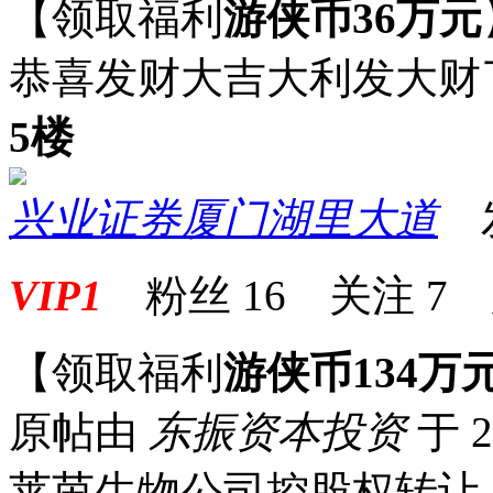
【领取福利
游侠币36万元
恭喜发财大吉大利发大财
5楼
兴业证券厦门湖里大道
发表
VIP1
粉丝
16
关注
7
【领取福利
游侠币134万
原帖由
东振资本投资
于 2
莱茵生物公司控股权转让