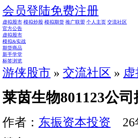
会员登陆
免费注册
虚拟股市
模拟炒股
模拟期货
推广联盟
个人主页
交流社区
官方公告
虚拟股市
模拟&实战
期货商品
新手学堂
标签浏览
游侠股市
»
交流社区
»
虚
莱茵生物801123公
作者：
东振资本投资
26年