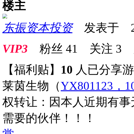
楼主
东振资本投资
发表于 2026
VIP3
粉丝
41
关注
3
【福利贴】
10
人已分享
莱茵生物
（
YX801123，10
权转让：因本人近期有事
需要的伙伴！！！