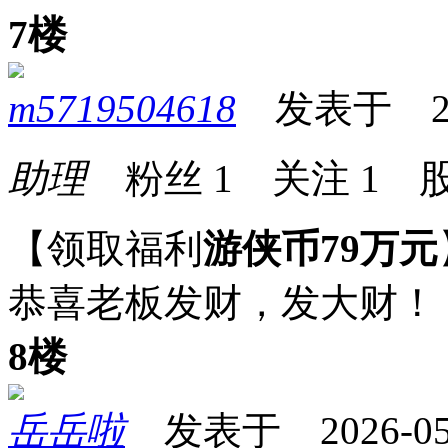
7楼
m5719504618
发表于 2026
助理
粉丝
1
关注
1
股
【领取福利
游侠币79万元
恭喜老板发财，发大财！
8楼
岳岳啦
发表于 2026-05-0