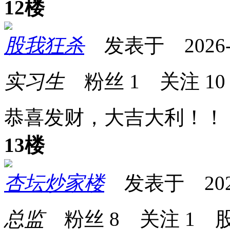
12楼
股我狂杀
发表于 2026-05
实习生
粉丝
1
关注
10
恭喜发财，大吉大利！！
13楼
杏坛炒家楼
发表于 2026-0
总监
粉丝
8
关注
1
股