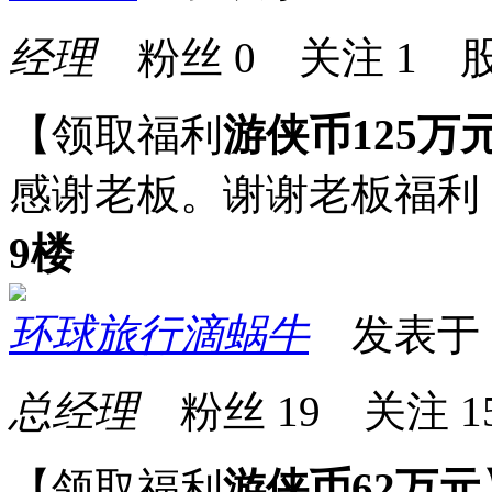
经理
粉丝
0
关注
1
股
【领取福利
游侠币125万
感谢老板。谢谢老板福利
9楼
环球旅行滴蜗牛
发表于 20
总经理
粉丝
19
关注
1
【领取福利
游侠币62万元