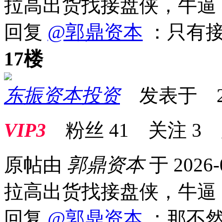
拉高出货找接盘侠，牛逼
回复
@郭鼎资本
：只有接
17楼
东振资本投资
发表于 2026
VIP3
粉丝
41
关注
3
原帖由
郭鼎资本
于 2026-
拉高出货找接盘侠，牛逼
回复
@郭鼎资本
：那不然