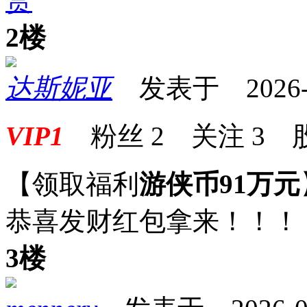
赏
2楼
达斯妮亚
发表于 2026-05
VIP1
粉丝
2
关注
3
【领取福利
游侠币91万元
恭喜发财红包拿来！！！
3楼