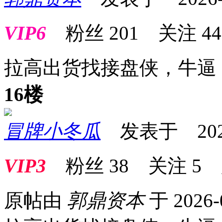
VIP6
粉丝
201
关注
44
拉高出货找接盘侠，牛逼
16楼
冒牌小冬瓜
发表于 2026-0
VIP3
粉丝
38
关注
5
原帖由
郭鼎资本
于 2026-