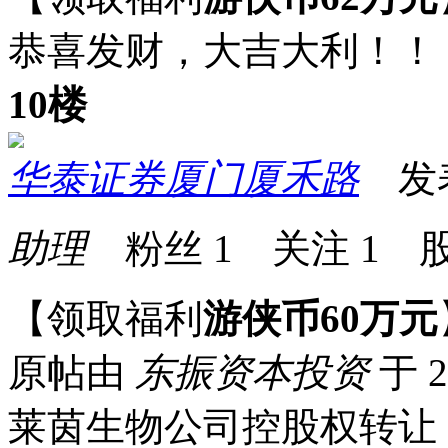
恭喜发财，大吉大利！！
10楼
华泰证券厦门厦禾路
发表于
助理
粉丝
1
关注
1
股
【领取福利
游侠币60万元
原帖由
东振资本投资
于 2
莱茵生物公司控股权转让