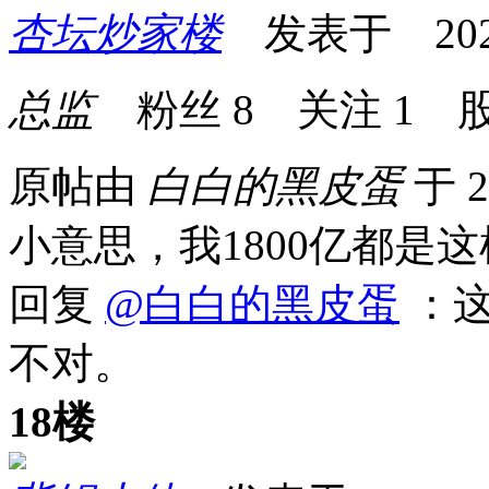
杏坛炒家楼
发表于 2026-0
总监
粉丝
8
关注
1
股
原帖由
白白的黑皮蛋
于 2
小意思，我1800亿都是
回复
@白白的黑皮蛋
：这
不对。
18楼