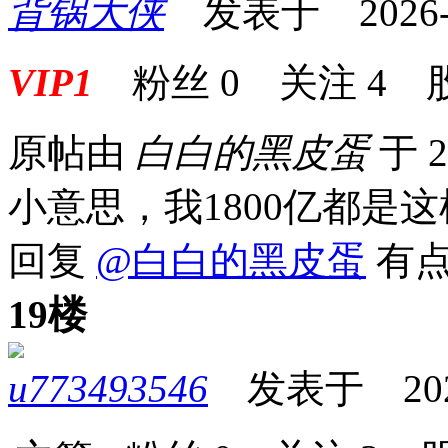
背锅大侠
发表于 2026-05
VIP1
粉丝
0
关注
4
原帖由
白白的黑皮蛋
于 2
小意思，我1800亿都是
回复
@白白的黑皮蛋
有点
19楼
u773493546
发表于 2026-