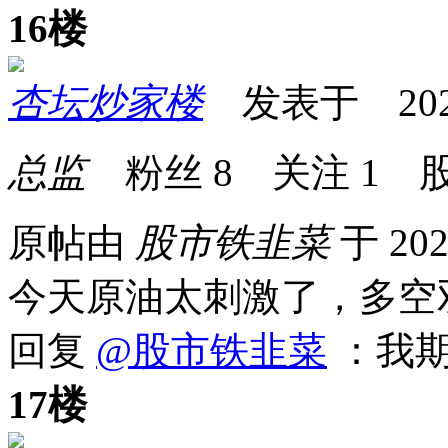
16楼
杏坛炒家楼
发表于 2026-0
总监
粉丝
8
关注
1
股
原帖由
股市铁韭菜
于 202
今天原油太刺激了，多空
回复
@股市铁韭菜
：我期
17楼