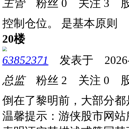
主管
粉丝
0
关注
3
股
控制仓位。 是基本原则
20楼
63852371
发表于 2026-05
总监
粉丝
2
关注
0
股
倒在了黎明前，大部分都
温馨提示：游侠股市网站