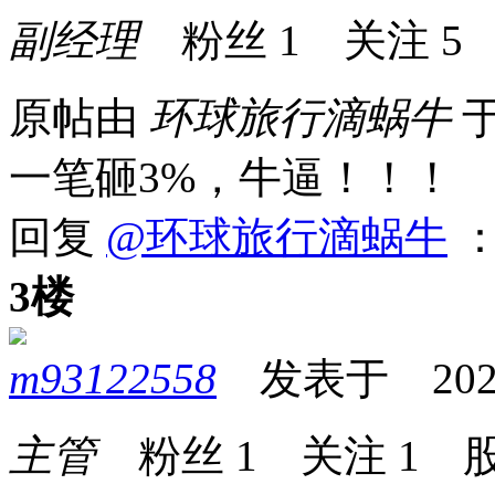
副经理
粉丝
1
关注
5
原帖由
环球旅行滴蜗牛
于
一笔砸3%，牛逼！！！
回复
@环球旅行滴蜗牛
：
3楼
m93122558
发表于 2026-0
主管
粉丝
1
关注
1
股