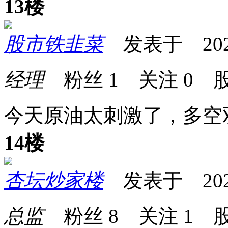
13楼
股市铁韭菜
发表于 2026-0
经理
粉丝
1
关注
0
股
今天原油太刺激了，多空
14楼
杏坛炒家楼
发表于 2026-0
总监
粉丝
8
关注
1
股