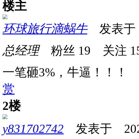
楼主
环球旅行滴蜗牛
发表于 20
总经理
粉丝
19
关注
1
一笔砸3%，牛逼！！！
赏
2楼
y831702742
发表于 2026-0