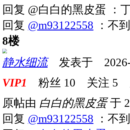
回复 @白白的黑皮蛋 ：
回复
@m93122558
：不到
8楼
静水细流
发表于 2026-05
VIP1
粉丝
10
关注
5
原帖由
白白的黑皮蛋
于 2
回复
@m93122558
：不到