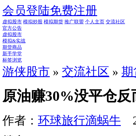
会员登陆
免费注册
虚拟股市
模拟炒股
模拟期货
推广联盟
个人主页
交流社区
官方公告
虚拟股市
模拟&实战
期货商品
新手学堂
标签浏览
游侠股市
»
交流社区
»
期
原油赚30%没平仓反
作者：
环球旅行滴蜗牛
2