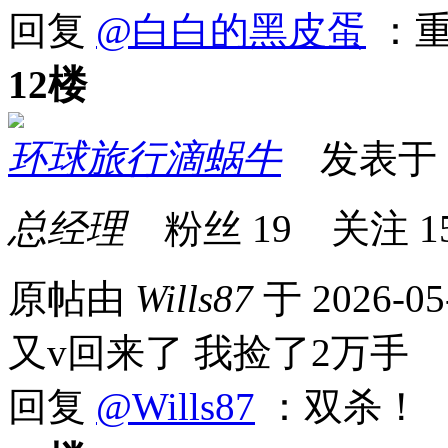
回复
@白白的黑皮蛋
：重
12楼
环球旅行滴蜗牛
发表于 20
总经理
粉丝
19
关注
1
原帖由
Wills87
于 2026-05
又v回来了 我捡了2万手
回复
@Wills87
：双杀！