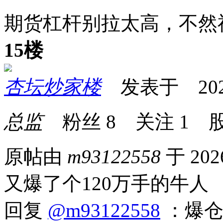
期货杠杆别拉太高，不然
15楼
杏坛炒家楼
发表于 2026-0
总监
粉丝
8
关注
1
股
原帖由
m93122558
于 202
又爆了个120万手的牛人
回复
@m93122558
：爆仓