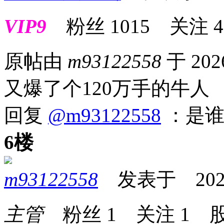
VIP9
粉丝
1015
关注
4
原帖由
m93122558
于 202
又爆了个120万手的牛人
回复
@m93122558
：是
6楼
m93122558
发表于 2026-0
主管
粉丝
1
关注
1
股