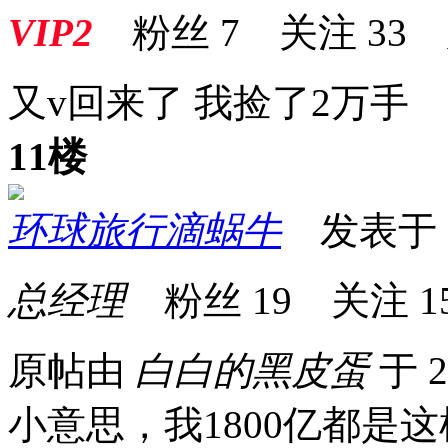
VIP2
粉丝
7
关注
33
又v回来了 我捡了2万手
11楼
环球旅行滴蜗牛
发表于 20
总经理
粉丝
19
关注
1
原帖由
白白的黑皮蛋
于 2
小意思，我1800亿都是