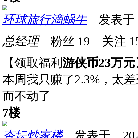
环球旅行滴蜗牛
发表于 20
总经理
粉丝
19
关注
1
【领取福利
游侠币23万元
本周我只赚了2.3%，太
而不动了
7楼
杏坛炒家楼
发表于 2026-0