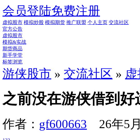
会员登陆
免费注册
虚拟股市
模拟炒股
模拟期货
推广联盟
个人主页
交流社区
官方公告
虚拟股市
模拟&实战
期货商品
新手学堂
标签浏览
游侠股市
»
交流社区
»
虚
之前没在游侠借到好
作者：
gf600663
26年5月