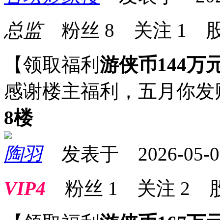
总监
粉丝
8
关注
1
股
【领取福利
游侠币144万
感谢楼主福利，五月你发
8楼
陶羽
发表于 2026-05-02 
VIP4
粉丝
1
关注
2