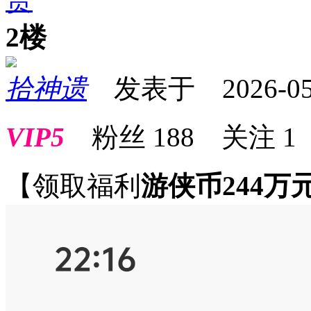
2楼
拾神遗
发表于 2026-05-0
VIP5
粉丝
188
关注
1
【领取福利
游侠币244万