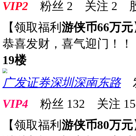
VIP2
粉丝
2
关注
2
【领取福利
游侠币66万元
恭喜发财，喜气迎门！！
19楼
广发证券深圳深南东路
发表
VIP4
粉丝
132
关注
15
【领取福利
游侠币80万元