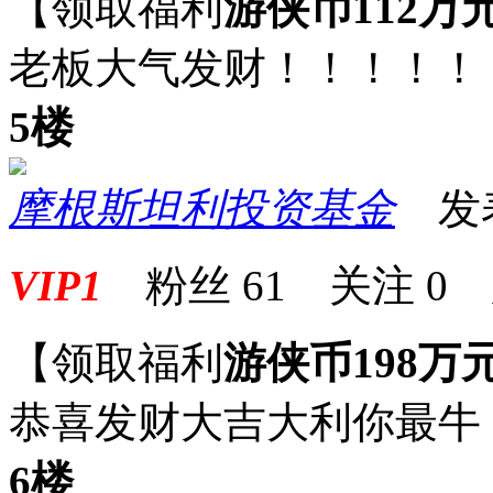
【领取福利
游侠币112万
老板大气发财！！！！！
5楼
摩根斯坦利投资基金
发表于
VIP1
粉丝
61
关注
0
【领取福利
游侠币198万
恭喜发财大吉大利你最牛
6楼