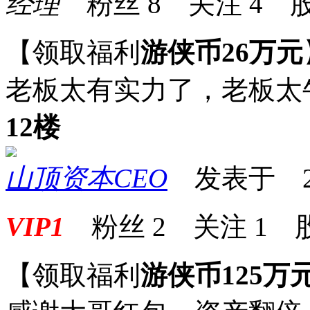
经理
粉丝
8
关注
4
股
【领取福利
游侠币26万元
老板太有实力了，老板太
12楼
山顶资本CEO
发表于 2026
VIP1
粉丝
2
关注
1
【领取福利
游侠币125万