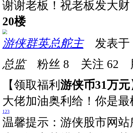
谢谢老板！祝老板发大财
20楼
游侠群英总舵主
发表于 20
总监
粉丝
8
关注
62
【领取福利
游侠币31万元
大佬加油奥利给！你是最
1
2
3
温馨提示：游侠股市网站