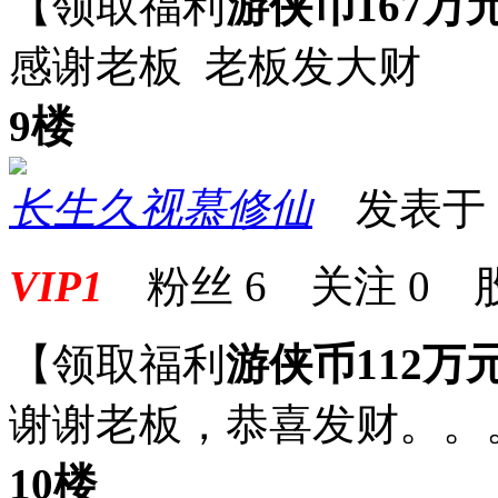
【领取福利
游侠币167万
感谢老板 老板发大财
9楼
长生久视慕修仙
发表于 20
VIP1
粉丝
6
关注
0
【领取福利
游侠币112万
谢谢老板，恭喜发财。。
10楼