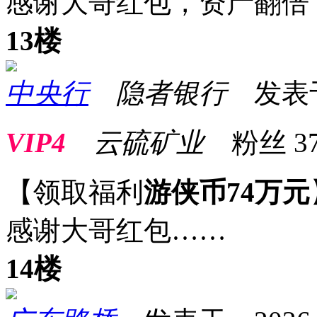
感谢大哥红包，资产翻倍
13楼
中央行
隐者银行
发表于 2
VIP4
云硫矿业
粉丝
3
【领取福利
游侠币74万元
感谢大哥红包……
14楼