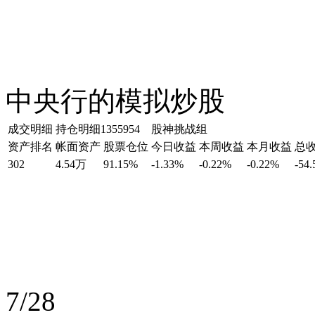
中央行的模拟炒股
成交明细
持仓明细
1355954 股神挑战组
资产排名
帐面资产
股票仓位
今日收益
本周收益
本月收益
总
302
4.54万
91.15%
-1.33%
-0.22%
-0.22%
-54
7/28