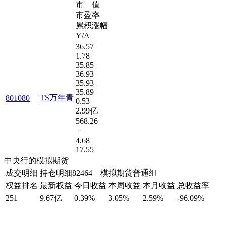
市 值
市盈率
累积涨幅
Y/A
36.57
1.78
35.85
36.93
35.93
35.89
TS万年青
801080
0.53
2.99亿
568.26
－
4.68
17.55
中央行的模拟期货
成交明细
持仓明细
82464 模拟期货普通组
权益排名
最新权益
今日收益
本周收益
本月收益
总收益率
251
9.67亿
0.39%
3.05%
2.59%
-96.09%