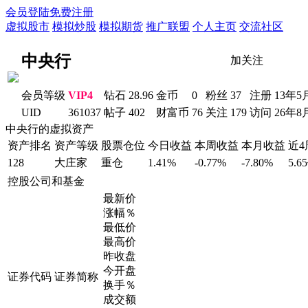
会员登陆
免费注册
虚拟股市
模拟炒股
模拟期货
推广联盟
个人主页
交流社区
中央行
加关注
会员等级
VIP4
钻石
28.96
金币
0
粉丝
37
注册
13年5
UID
361037
帖子
402
财富币
76
关注
179
访问
26年8
中央行的虚拟资产
资产排名
资产等级
股票仓位
今日收益
本周收益
本月收益
近
128
大庄家
重仓
1.41%
-0.77%
-7.80%
5.6
控股公司和基金
最新价
涨幅％
最低价
最高价
昨收盘
今开盘
证券代码
证券简称
换手％
成交额