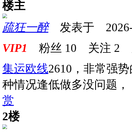
楼主
疏狂一醉
发表于 2026-04
VIP1
粉丝
10
关注
2
集运欧线
2610，非常
种情况逢低做多没问题，
赏
2楼