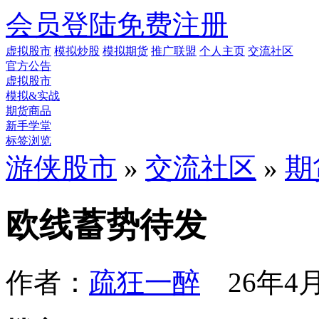
会员登陆
免费注册
虚拟股市
模拟炒股
模拟期货
推广联盟
个人主页
交流社区
官方公告
虚拟股市
模拟&实战
期货商品
新手学堂
标签浏览
游侠股市
»
交流社区
»
期
欧线蓄势待发
作者：
疏狂一醉
26年4月