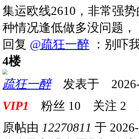
集运欧线2610，非常强
种情况逢低做多没问题，
回复
@疏狂一醉
：别吓
4楼
疏狂一醉
发表于 2026-04
VIP1
粉丝
10
关注
2
原帖由
12270811
于 2026-