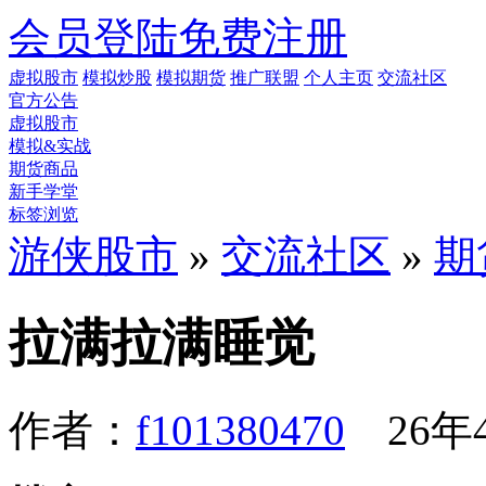
会员登陆
免费注册
虚拟股市
模拟炒股
模拟期货
推广联盟
个人主页
交流社区
官方公告
虚拟股市
模拟&实战
期货商品
新手学堂
标签浏览
游侠股市
»
交流社区
»
期
拉满拉满睡觉
作者：
f101380470
26年4