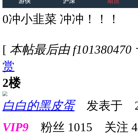
0冲小韭菜 冲冲！！！
[
本帖最后由 f101380470 于 
赏
2楼
白白的黑皮蛋
发表于 2026
VIP9
粉丝
1015
关注
4