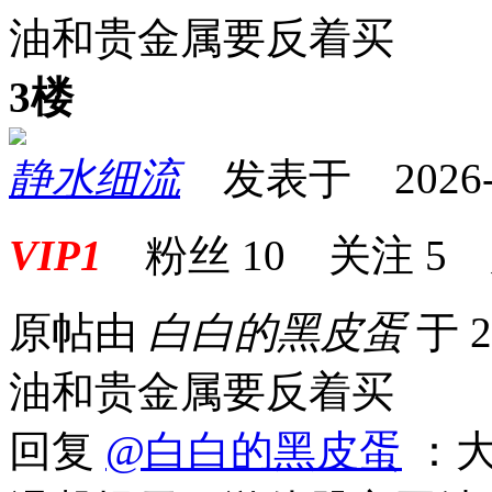
油和贵金属要反着买
3楼
静水细流
发表于 2026-04
VIP1
粉丝
10
关注
5
原帖由
白白的黑皮蛋
于 2
油和贵金属要反着买
回复
@白白的黑皮蛋
：大