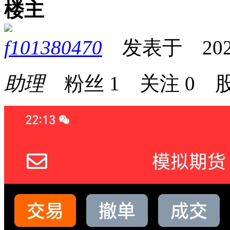
楼主
f101380470
发表于 2026-0
助理
粉丝
1
关注
0
股