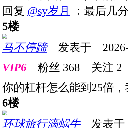
回复
@sy岁月
：最后几分
5楼
马不停蹄
发表于 2026-03
VIP6
粉丝
368
关注
2
你的杠杆怎么能到25倍，
6楼
环球旅行滴蜗牛
发表于 20