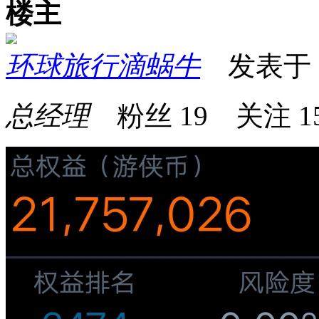
楼主
环球旅行滴蜗牛
发表于 20
总经理
粉丝
19
关注
1