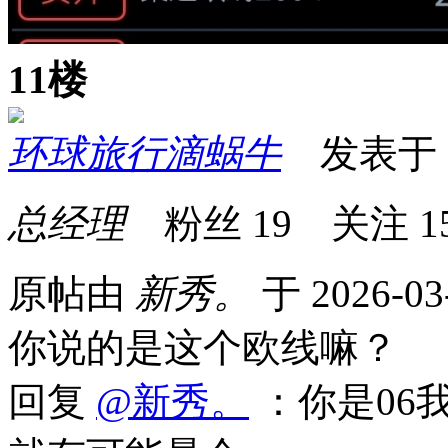
11楼
环球旅行滴蜗牛
发表于 20
总经理
粉丝
19
关注
1
原帖由
新秀。
于 2026-03
你说的是这个欧线嘛？
回复
@新秀。
：你是06