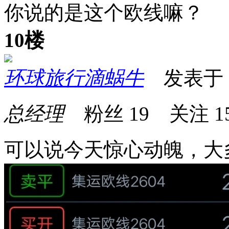
你说的是这个欧线嘛？
10楼
环球旅行滴蜗牛
发表于 20
总经理
粉丝
19
关注
1
可以说今天惊心动魄，大