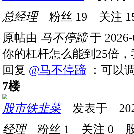
总经理
粉丝
19
关注
1
原帖由
马不停蹄
于 2026-
你的杠杆怎么能到25倍，
回复
@马不停蹄
：可以调
7楼
股市铁韭菜
发表于 2026-0
经理
粉丝
1
关注
0
股