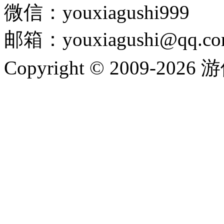
微信：youxiagushi999
邮箱：youxiagushi@qq.c
Copyright © 2009-202