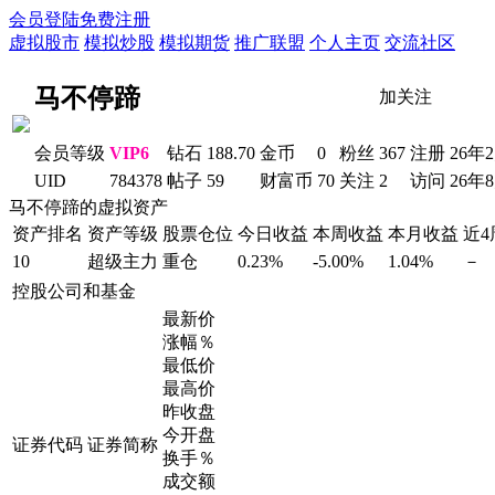
会员登陆
免费注册
虚拟股市
模拟炒股
模拟期货
推广联盟
个人主页
交流社区
马不停蹄
加关注
会员等级
VIP6
钻石
188.70
金币
0
粉丝
367
注册
26年
UID
784378
帖子
59
财富币
70
关注
2
访问
26年
马不停蹄的虚拟资产
资产排名
资产等级
股票仓位
今日收益
本周收益
本月收益
近
10
超级主力
重仓
0.23%
-5.00%
1.04%
－
控股公司和基金
最新价
涨幅％
最低价
最高价
昨收盘
今开盘
证券代码
证券简称
换手％
成交额