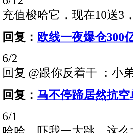
6/12
充值梭哈它，现在10送3
回复：
欧线一夜爆仓300
6/2
回复 @跟你反着干 ：小
回复：
马不停蹄居然抗空
6/1
哈哈，吓我一大跳，这么