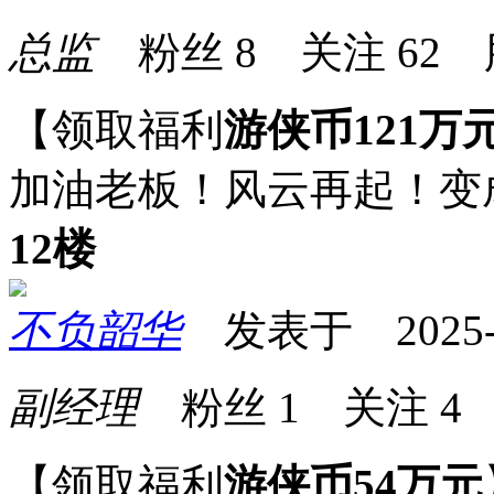
总监
粉丝
8
关注
62
【领取福利
游侠币121万
加油老板！风云再起！变
12楼
不负韶华
发表于 2025-07
副经理
粉丝
1
关注
4
【领取福利
游侠币54万元