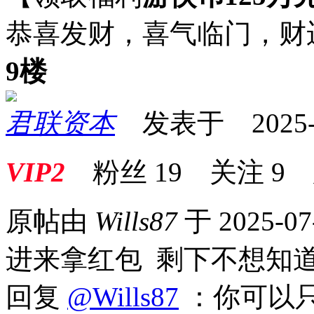
恭喜发财，喜气临门，财
9楼
君联资本
发表于 2025-07
VIP2
粉丝
19
关注
9
原帖由
Wills87
于 2025-07
进来拿红包 剩下不想知
回复
@Wills87
：你可以