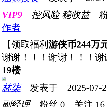
VIP9
控风险 稳收益
粉
作者
【领取福利
游侠币244万
谢谢！！！谢谢！！！谢
19楼
林柒
发表于 2025-07-28 
副经理
粉丝
0
关注
16