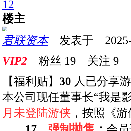
1
2
楼主
君联资本
发表于 2025-07
VIP2
粉丝
19
关注
9
【福利贴】
30
人已分享
本公司现任董事长“我是
月未登陆游侠
，按照《游
抛售
17
、
强制
：
会员