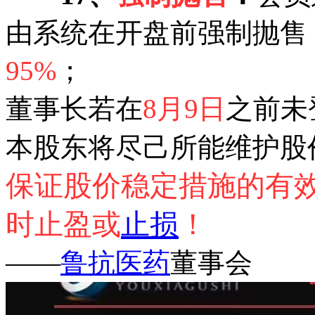
由系统在开盘前强制抛售
95%
；
董事长若在
8月9日
之前未
本股东将尽己所能维护股
保证股价稳定措施的有
时止盈或
止损
！
——
鲁抗医药
董事会