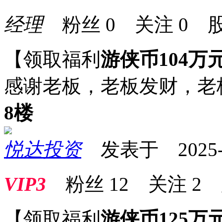
经理
粉丝
0
关注
0
股
【领取福利
游侠币104万
感谢老板，老板发财，老
8楼
悦达投资
发表于 2025-07
VIP3
粉丝
12
关注
2
【领取福利
游侠币125万