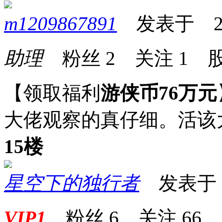
m1209867891
发表于 2025
助理
粉丝
2
关注
1
股
【领取福利
游侠币76万元
大佬观察的真仔细。活该
15楼
星空下的独行者
发表于 20
VIP1
粉丝
6
关注
66