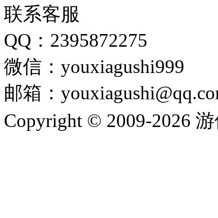
联系客服
QQ：2395872275
微信：youxiagushi999
邮箱：youxiagushi@qq.c
Copyright © 2009-202