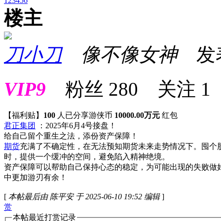
1
2
3
4
5
6
楼主
刀小刀
像不像女神
发表于
VIP9
粉丝
280
关注
1
【福利贴】
100
人已分享游侠币
10000.00万元
红包
君正集团
：2025年6月4号接盘！
给自己留个重生之法，添份资产保障！
期货
充满了不确定性，在无法预知期货未来走势情况下。囤个
时，提供一个缓冲的空间，避免陷入精神绝境。
资产保障可以帮助自己保持心态的稳定，为可能出现的失败做
中更加游刃有余！
[
本帖最后由 陈平安 于 2025-06-10 19:52 编辑
]
赏
本帖最近打赏记录