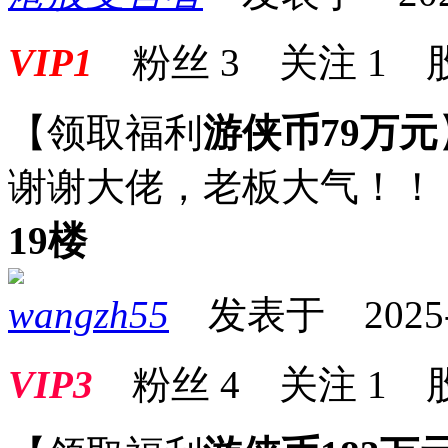
VIP1
粉丝
3
关注
1
【领取福利
游侠币79万元
谢谢大佬，老板大气！！
19楼
wangzh55
发表于 2025-06
VIP3
粉丝
4
关注
1