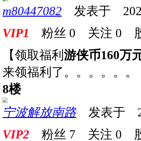
m80447082
发表于 2025-0
VIP1
粉丝
0
关注
0
【领取福利
游侠币160万
来领福利了。。。。。。
8楼
宁波解放南路
发表于 2025
VIP2
粉丝
7
关注
0