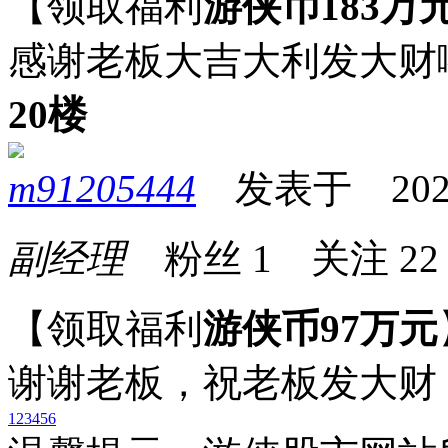
【领取福利
游侠币183万
感谢老板大吉大利发大财
20楼
m91205444
发表于 2025-0
副经理
粉丝
1
关注
22
【领取福利
游侠币97万元
谢谢老板，祝老板发大财
1
2
3
4
5
6