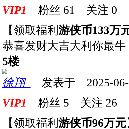
VIP1
粉丝
61
关注
0
【领取福利
游侠币133万
恭喜发财大吉大利你最牛
5楼
徐翔_
发表于 2025-06-09
VIP1
粉丝
5
关注
26
【领取福利
游侠币96万元