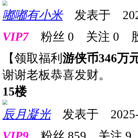
嘟嘟有小米
发表于 2025-0
VIP7
粉丝
0
关注
0
【领取福利
游侠币346万
谢谢老板恭喜发财。
15楼
辰月凝光
发表于 2025-06
VIP9
粉丝
859
关注
9