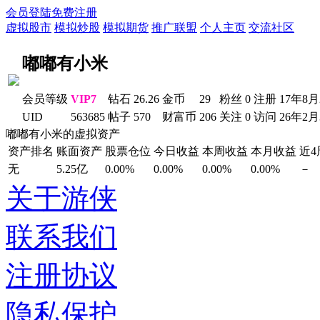
会员登陆
免费注册
虚拟股市
模拟炒股
模拟期货
推广联盟
个人主页
交流社区
嘟嘟有小米
会员等级
VIP7
钻石
26.26
金币
29
粉丝
0
注册
17年8月
UID
563685
帖子
570
财富币
206
关注
0
访问
26年2
嘟嘟有小米的虚拟资产
资产排名
账面资产
股票仓位
今日收益
本周收益
本月收益
近
无
5.25亿
0.00%
0.00%
0.00%
0.00%
－
关于游侠
联系我们
注册协议
隐私保护