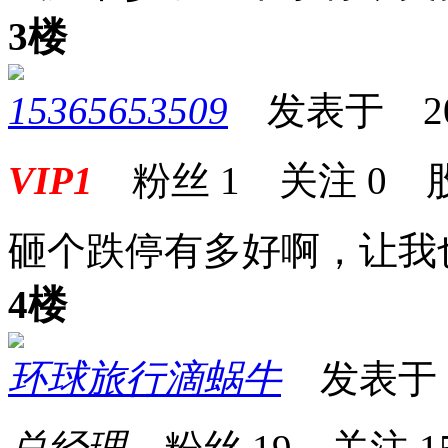
3楼
15365653509
发表于 2025-
VIP1
粉丝
1
关注
0
砸个跌停有多好啊，让我
4楼
环球旅行滴蜗牛
发表于 20