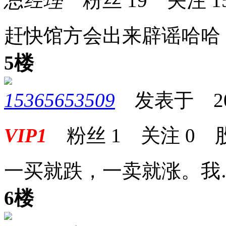
总经理
粉丝
19
关注
1
赶快馆方会出来辟谣哈哈
5楼
15365653509
发表于 2025-
VIP1
粉丝
1
关注
0
一买就跌，一卖就涨。我
6楼