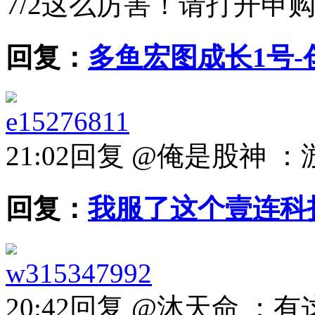
7/2
这么厉害！请打开申
回复：
多鱼宏图成长1号-创
e15276811
21:02
回复 @俺是股神 
回复：
我服了这个壹连科
w315347992
20:42
回复 @沐天命 ：