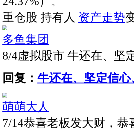
24.37%
）。
重仓股
持有人
资产走势
多鱼集团
8/4
虚拟股市 牛还在、坚
回复：
牛还在、坚定信心
萌萌大人
7/14
恭喜老板发大财，恭