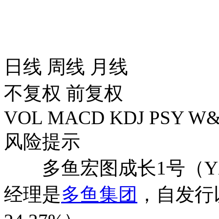
日线
周线
月线
不复权
前复权
VOL
MACD
KDJ
PSY
W&
风险提示
多鱼宏图成长1号（YX7
经理是
多鱼集团
，自发行