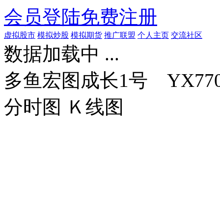
会员登陆
免费注册
虚拟股市
模拟炒股
模拟期货
推广联盟
个人主页
交流社区
数据加载中 ...
多鱼宏图成长1号 YX770
分时图
Ｋ线图