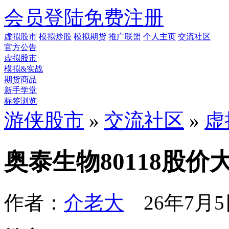
会员登陆
免费注册
虚拟股市
模拟炒股
模拟期货
推广联盟
个人主页
交流社区
官方公告
虚拟股市
模拟&实战
期货商品
新手学堂
标签浏览
游侠股市
»
交流社区
»
虚
奥泰生物80118股
作者：
介老大
26年7月5日