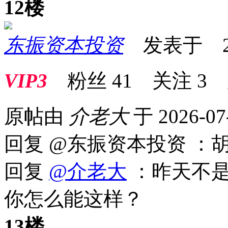
12楼
东振资本投资
发表于 2026
VIP3
粉丝
41
关注
3
原帖由
介老大
于 2026-07
回复 @东振资本投资 ：
回复
@介老大
：昨天不是
你怎么能这样？
13楼