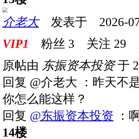
介老大
发表于 2026-07-0
VIP1
粉丝
3
关注
29
原帖由
东振资本投资
于 2
回复 @介老大 ：昨天
你怎么能这样？
回复
@东振资本投资
：啊
14楼