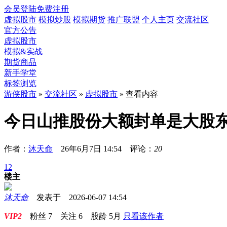
会员登陆
免费注册
虚拟股市
模拟炒股
模拟期货
推广联盟
个人主页
交流社区
官方公告
虚拟股市
模拟&实战
期货商品
新手学堂
标签浏览
游侠股市
»
交流社区
»
虚拟股市
» 查看内容
今日山推股份大额封单是大股
作者：
沐天命
26年6月7日 14:54 评论：
20
1
2
楼主
沐天命
发表于 2026-06-07 14:54
VIP2
粉丝
7
关注
6
股龄
5月
只看该作者