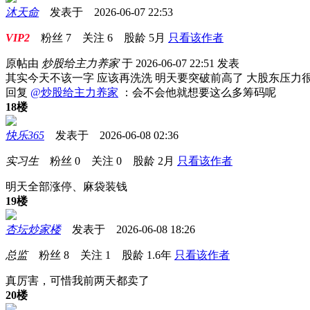
沐天命
发表于 2026-06-07 22:53
VIP2
粉丝
7
关注
6
股龄
5月
只看该作者
原帖由
炒股给主力养家
于 2026-06-07 22:51 发表
其实今天不该一字 应该再洗洗 明天要突破前高了 大股东压力
回复
@炒股给主力养家
：会不会他就想要这么多筹码呢
18楼
快乐365
发表于 2026-06-08 02:36
实习生
粉丝
0
关注
0
股龄
2月
只看该作者
明天全部涨停、麻袋装钱
19楼
杏坛炒家楼
发表于 2026-06-08 18:26
总监
粉丝
8
关注
1
股龄
1.6年
只看该作者
真厉害，可惜我前两天都卖了
20楼