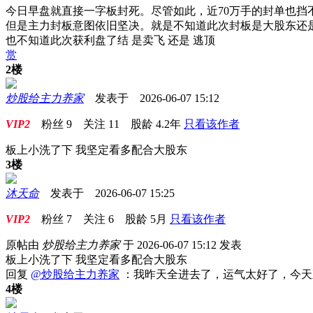
今日早盘就直接一字板封死。尽管如此，近70万手的封单也
但是主力封板意图依旧坚决。就是不知道此次封板是大股东还
也不知道此次获利盘了结 是卖飞 还是 逃顶
赏
2楼
炒股给主力养家
发表于 2026-06-07 15:12
VIP2
粉丝
9
关注
11
股龄
4.2年
只看该作者
板上小洗了下 我坚定看多配合大股东
3楼
沐天命
发表于 2026-06-07 15:25
VIP2
粉丝
7
关注
6
股龄
5月
只看该作者
原帖由
炒股给主力养家
于 2026-06-07 15:12 发表
板上小洗了下 我坚定看多配合大股东
回复
@炒股给主力养家
：我昨天全进去了，运气太好了，今天
4楼