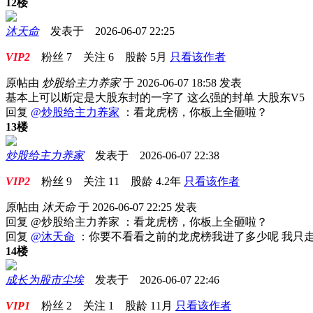
12楼
沐天命
发表于 2026-06-07 22:25
VIP2
粉丝
7
关注
6
股龄
5月
只看该作者
原帖由
炒股给主力养家
于 2026-06-07 18:58 发表
基本上可以断定是大股东封的一字了 这么强的封单 大股东V5
回复
@炒股给主力养家
：看龙虎榜，你板上全砸啦？
13楼
炒股给主力养家
发表于 2026-06-07 22:38
VIP2
粉丝
9
关注
11
股龄
4.2年
只看该作者
原帖由
沐天命
于 2026-06-07 22:25 发表
回复 @炒股给主力养家 ：看龙虎榜，你板上全砸啦？
回复
@沐天命
：你要不看看之前的龙虎榜我进了多少呢 我只
14楼
成长为股市尘埃
发表于 2026-06-07 22:46
VIP1
粉丝
2
关注
1
股龄
11月
只看该作者