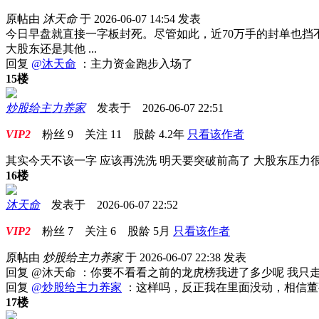
原帖由
沐天命
于 2026-06-07 14:54 发表
今日早盘就直接一字板封死。尽管如此，近70万手的封单也
大股东还是其他 ...
回复
@沐天命
：主力资金跑步入场了
15楼
炒股给主力养家
发表于 2026-06-07 22:51
VIP2
粉丝
9
关注
11
股龄
4.2年
只看该作者
其实今天不该一字 应该再洗洗 明天要突破前高了 大股东压力
16楼
沐天命
发表于 2026-06-07 22:52
VIP2
粉丝
7
关注
6
股龄
5月
只看该作者
原帖由
炒股给主力养家
于 2026-06-07 22:38 发表
回复 @沐天命 ：你要不看看之前的龙虎榜我进了多少呢 我
回复
@炒股给主力养家
：这样吗，反正我在里面没动，相信董
17楼