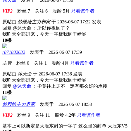
沐天命
发表于 2026-06-07 17:36
VIP2
粉丝
7
关注
6
股龄
5月
只看该作者
原帖由
炒股给主力养家
于 2026-06-07 17:22 发表
回复 @沐天命 ：所以你板砸了？
我昨天全部进来，今天一字板我砸干啥哟
10楼
r871882632
发表于 2026-06-07 17:39
主管
粉丝
0
关注
1
股龄
4月
只看该作者
原帖由
沐天命
于 2026-06-07 17:36 发表
我昨天全部进来，今天一字板我砸干啥哟
回复
@沐天命
：毕竟往上走不一定有那么好的承接
11楼
炒股给主力养家
发表于 2026-06-07 18:58
VIP2
粉丝
9
关注
11
股龄
4.2年
只看该作者
基本上可以断定是大股东封的一字了 这么强的封单 大股东V5