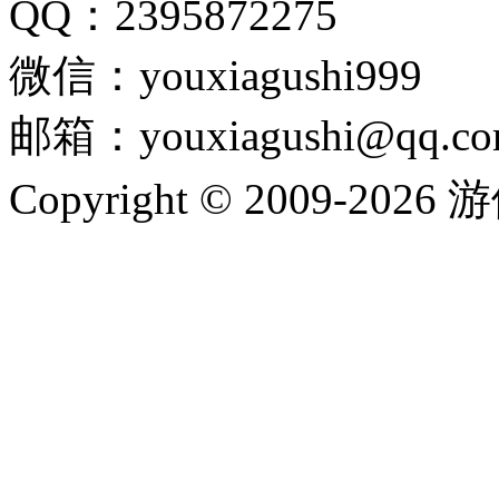
QQ：2395872275
微信：youxiagushi999
邮箱：youxiagushi@qq.c
Copyright © 2009-202