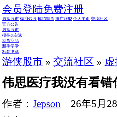
会员登陆
免费注册
虚拟股市
模拟炒股
模拟期货
推广联盟
个人主页
交流社区
官方公告
虚拟股市
模拟&实战
期货商品
新手学堂
标签浏览
游侠股市
»
交流社区
»
虚
伟思医疗我没有看错
作者：
Jepson
26年5月28