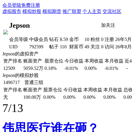
会员登陆
免费注册
虚拟股市
模拟炒股
模拟期货
推广联盟
个人主页
交流社区
Jepson
加关注
会员等级
中级会员
钻石
8.59
金币
10
粉丝
0
注册
26年5月
UID
792599
帖子
110
财富币
49
关注
0
访问
26年8
Jepson的虚拟资产
资产排名
账面资产
股票仓位
今日收益
本周收益
本月收益
近
12509
5059.52万
0.18%
-0.01%
0.00%
-0.01%
－
Jepson的模拟炒股
1496717 普通三组
资产排名
帐面资产
股票仓位
今日收益
本周收益
本月收益
总
无
100.00万
0.00%
0.00%
0.00%
0.00%
0.0
7/13
伟思医疗谁在砸？