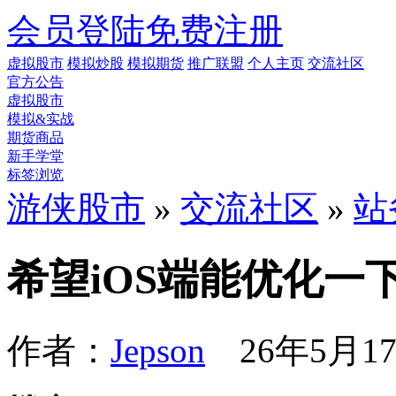
会员登陆
免费注册
虚拟股市
模拟炒股
模拟期货
推广联盟
个人主页
交流社区
官方公告
虚拟股市
模拟&实战
期货商品
新手学堂
标签浏览
游侠股市
»
交流社区
»
站
希望iOS端能优化一
作者：
Jepson
26年5月17