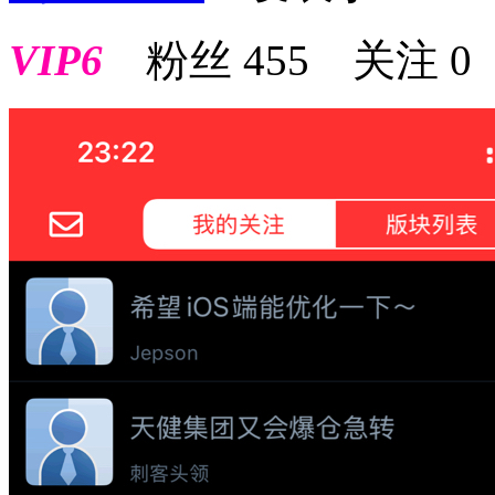
VIP6
粉丝
455
关注
0