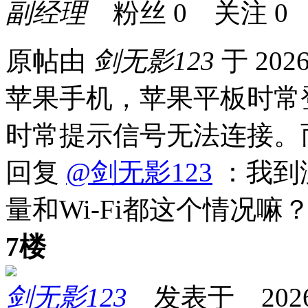
副经理
粉丝
0
关注
0
原帖由
剑无影123
于 2026
苹果手机，苹果平板时常
时常提示信号无法连接。
回复
@剑无影123
：我到
量和Wi-Fi都这个情况嘛
7楼
剑无影123
发表于 2026-0