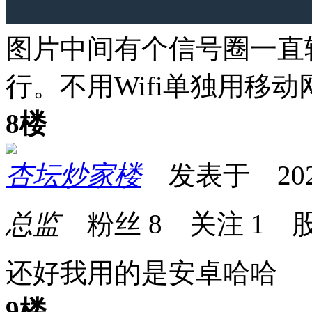
图片中间有个信号圈一直
行。不用Wifi单独用移
8楼
杏坛炒家楼
发表于 2026-0
总监
粉丝
8
关注
1
股
还好我用的是安卓哈哈
9楼